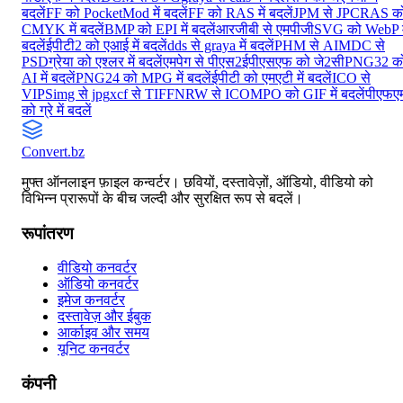
बदलें
FF को PocketMod में बदलें
FF को RAS में बदलें
JPM से JPC
RAS क
CMYK में बदलें
BMP को EPI में बदलें
आरजीबी से एमपीजी
SVG को WebP मे
बदलें
ईपीटी2 को एआई में बदलें
dds से graya में बदलें
PHM से AI
MDC से
PSD
ग्रेया को एश्लर में बदलें
एमपेग से पीएस2
ईपीएसएफ को जे2सी
PNG32 क
AI में बदलें
PNG24 को MPG में बदलें
ईपीटी को एमएटी में बदलें
ICO से
VIPS
img से jpg
xcf से TIFF
NRW से ICO
MPO को GIF में बदलें
पीएफए
को ग्रे में बदलें
Convert
.bz
मुफ्त ऑनलाइन फ़ाइल कन्वर्टर। छवियों, दस्तावेज़ों, ऑडियो, वीडियो को
विभिन्न प्रारूपों के बीच जल्दी और सुरक्षित रूप से बदलें।
रूपांतरण
वीडियो कनवर्टर
ऑडियो कनवर्टर
इमेज कनवर्टर
दस्तावेज़ और ईबुक
आर्काइव और समय
यूनिट कनवर्टर
कंपनी