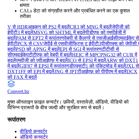
क्षमता
CALs डेटा को संग्रहीत करने और प्रबंधित करने का एक कुशल
तरीका
V से HDR
आइकन को PS2 में बदलें
CR3 को MNG में बदलें
जेपीजी को
ईपीटी3 में बदलें
MSVG को SHTML में बदलें
पीडीएफ को एमपीईजी में
बदलें
PAM से EPT2 में रूपांतरण
वेबपी से कैल
ग्रे से एसजीआई
सीएमवाईकेए से
ईपीटी
PCX से CSV
जेपीई से एसवीजी
फिट्स टू ईपीटी3
पीसीएक्स को जेपीसी मे
बदलें
PSD को APNG में बदलें
EPI से SGI में रूपांतरण
टीटीसी से
सीएमवाईकेए
टीटीएफ को वेबपी में बदलें
HEIC से MPC
PNG32 को CUR में
बदलें
एमवीजी को एवीआईएफ में बदलें
ICO से EPSI में बदलें
ARW को DXT1
में बदलें
GIF87 से EPSI में रूपांतरण
डीएक्सटी1 को पॉकेटमोड में बदलें
JXL से
DXT1
FF को EPI में बदलें
JNG से JPT
टीआईएफ़ को पीपीएम में बदलें
DCX
को FAX में बदलें
Convert
.bz
मुफ्त ऑनलाइन फ़ाइल कन्वर्टर। छवियों, दस्तावेज़ों, ऑडियो, वीडियो को
विभिन्न प्रारूपों के बीच जल्दी और सुरक्षित रूप से बदलें।
रूपांतरण
वीडियो कनवर्टर
ऑडियो कनवर्टर