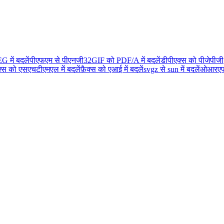
में बदलें
पीएफएम से पीएनजी32
GIF को PDF/A में बदलें
डीपीएक्स को पीजेपीजी
्स को एसएचटीएमएल में बदलें
फ़ैक्स को एआई में बदलें
svgz से sun में बदलें
ओआरए