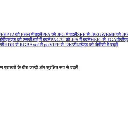
FF
EPT2 को PFM में बदलें
PFA को JPG में बदलें
SRF से JPEG
WBMP को JPEG 
ईपीएसएफ को एसजीआई में बदलें
PNG32 को JPS में बदलें
HEIC से TGA
पीजीएक
ईजी
HDR से RGBA
xcf से pct
VIFF से J2K
जीआईएफ को जेपीसी में बदलें
न प्रारूपों के बीच जल्दी और सुरक्षित रूप से बदलें।