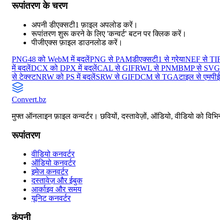
रूपांतरण के चरण
अपनी डीएक्सटी1 फ़ाइल अपलोड करें।
रूपांतरण शुरू करने के लिए 'कन्वर्ट' बटन पर क्लिक करें।
पीजीएक्स फ़ाइल डाउनलोड करें।
PNG48 को WebM में बदलें
PNG से PAM
डीएक्सटी1 से ग्रेया
NEF से TI
में बदलें
DCX को DPX में बदलें
CAL से GIF
RWL से PNM
BMP से SVG
से टेक्स्ट
NRW को PS में बदलें
SRW से GIF
DCM से TGA
टाइल से एमपी
Convert
.bz
मुफ्त ऑनलाइन फ़ाइल कन्वर्टर। छवियों, दस्तावेज़ों, ऑडियो, वीडियो को विभिन्
रूपांतरण
वीडियो कनवर्टर
ऑडियो कनवर्टर
इमेज कनवर्टर
दस्तावेज़ और ईबुक
आर्काइव और समय
यूनिट कनवर्टर
कंपनी