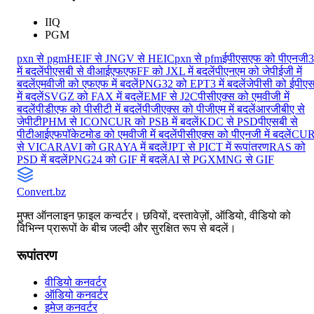
IIQ
PGM
pxn से pgm
HEIF से JNG
V से HEIC
pxn से pfm
ईपीएसएफ को पीएनजी
में बदलें
पीएसबी से वीआईएफएफ
FF को JXL में बदलें
पीएनएम को जेपीईजी में
बदलें
एमवीजी को एफएफ में बदलें
PNG32 को EPT3 में बदलें
जेपीसी को ईपीए
में बदलें
SVGZ को FAX में बदलें
EMF से J2C
पीसीएक्स को एमवीजी में
बदलें
पीडीएफ को पीसीटी में बदलें
पीजीएक्स को पीजीएम में बदलें
आरजीबीए से
जेपीटी
PHM से ICON
CUR को PSB में बदलें
KDC से PSD
पीएसबी से
पीटीआईएफ
पॉकेटमोड को एमवीजी में बदलें
पीसीएक्स को पीएनजी में बदलें
CU
से VICAR
AVI को GRAYA में बदलें
JPT से PICT में रूपांतरण
RAS को
PSD में बदलें
PNG24 को GIF में बदलें
AI से PGX
MNG से GIF
Convert
.bz
मुफ्त ऑनलाइन फ़ाइल कन्वर्टर। छवियों, दस्तावेज़ों, ऑडियो, वीडियो को
विभिन्न प्रारूपों के बीच जल्दी और सुरक्षित रूप से बदलें।
रूपांतरण
वीडियो कनवर्टर
ऑडियो कनवर्टर
इमेज कनवर्टर