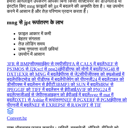
हमारा ऑनलाइन उपकरण आपको बिना किसी सॉफ़्टवेयर को डाउनलोड या
इंस्टॉल किए mng फ़ाइलों को jpt में बदलने की अनुमति देता है। यह उपयोग
करने में आसान है और तेज़ परिणाम प्रदान करता है।
mng से jpt रूपांतरण के लाभ
फ़ाइल आकार में कमी
बेहतर संगतता
तेज़ लोडिंग समय
उच्च गुणवत्ता वाली छवियां
उपयोग में आसान
3FR से BMP
सीएमवाईकेए से एमपीसी
PFA से CALS में बदलें
NEF से
PS3
MOS से J2K
xcf से png24
ईपीडीएफ को मोनो में बदलें
PNG48 से
DXT1
EXR को MNG में बदलें
ईपीएस से जे2सी
पीजीएक्स को क्यूओआई में
बदलें
पॉकेटमोड को पीडीएफ में बदलें
पीजेपेग को पीएनजी24 में बदलें
टाइल को
डीसीएक्स में बदलें
सन से ईपीटी3
BMP3 को SUN में बदलें
MRW से
JPEG
GIF को TIFF में बदलें
सन से ईपीआई
AVIF को PNG24 में
बदलें
एसजीआई से जेपीएस
आइकन को ईपीआई में बदलें
svgz से mat में
बदलें
DXT1 से Ashlar में रूपांतरण
NEF से PGX
ERF से PGM
ईपीएस को
पीएनजी में बदलें
NEF से EXR
EPSF से RAW
JPT से TIF
Convert
.bz
मुफ्त ऑनलाइन फ़ाइल कन्वर्टर। छवियों, दस्तावेज़ों, ऑडियो, वीडियो को