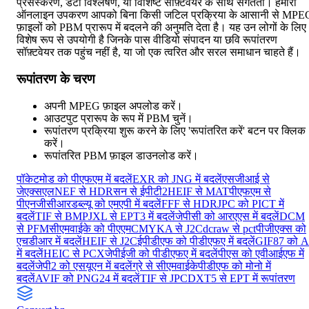
प्रसंस्करण, डेटा विश्लेषण, या विशिष्ट सॉफ़्टवेयर के साथ संगतता। हमारा
ऑनलाइन उपकरण आपको बिना किसी जटिल प्रक्रिया के आसानी से MPE
फ़ाइलों को PBM प्रारूप में बदलने की अनुमति देता है। यह उन लोगों के लिए
विशेष रूप से उपयोगी है जिनके पास वीडियो संपादन या छवि रूपांतरण
सॉफ़्टवेयर तक पहुंच नहीं है, या जो एक त्वरित और सरल समाधान चाहते हैं।
रूपांतरण के चरण
अपनी MPEG फ़ाइल अपलोड करें।
आउटपुट प्रारूप के रूप में PBM चुनें।
रूपांतरण प्रक्रिया शुरू करने के लिए 'रूपांतरित करें' बटन पर क्लिक
करें।
रूपांतरित PBM फ़ाइल डाउनलोड करें।
पॉकेटमोड को पीएफएम में बदलें
EXR को JNG में बदलें
एसजीआई से
जेएक्सएल
NEF से HDR
सन से ईपीटी2
HEIF से MAT
पीएफएम से
पीएनजी
सीआरडब्ल्यू को एमएपी में बदलें
FFF से HDR
JPC को PICT में
बदलें
TIF से BMP
JXL से EPT3 में बदलें
जेपीसी को आरएएस में बदलें
DCM
से PFM
सीएमवाईके को पीएएम
CMYKA से J2C
dcraw से pct
पीजीएक्स को
एचडीआर में बदलें
HEIF से J2C
ईपीडीएफ को पीडीएफए में बदलें
GIF87 को A
में बदलें
HEIC से PCX
जेपीईजी को पीडीएफए में बदलें
पीएस को एवीआईएफ में
बदलें
जेपी2 को एसयूएन में बदलें
ग्रे से सीएमवाईके
पीडीएफ को मोनो में
बदलें
AVIF को PNG24 में बदलें
TIF से JPC
DXT5 से EPT में रूपांतरण