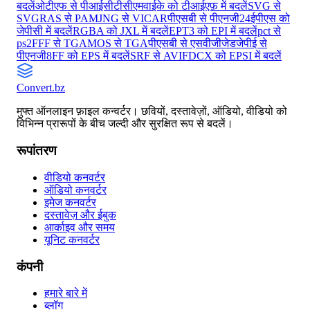
बदलें
ओटीएफ से पीआईसीटी
सीएमवाईके को टीआईएफ़ में बदलें
SVG से
SVG
RAS से PAM
JNG से VICAR
पीएसबी से पीएनजी24
ईपीएस को
जेपीसी में बदलें
RGBA को JXL में बदलें
EPT3 को EPI में बदलें
pct से
ps2
FFF से TGA
MOS से TGA
पीएसबी से एसवीजीजेड
जेपीई से
पीएनजी8
FF को EPS में बदलें
SRF से AVIF
DCX को EPSI में बदलें
Convert
.bz
मुफ्त ऑनलाइन फ़ाइल कन्वर्टर। छवियों, दस्तावेज़ों, ऑडियो, वीडियो को
विभिन्न प्रारूपों के बीच जल्दी और सुरक्षित रूप से बदलें।
रूपांतरण
वीडियो कनवर्टर
ऑडियो कनवर्टर
इमेज कनवर्टर
दस्तावेज़ और ईबुक
आर्काइव और समय
यूनिट कनवर्टर
कंपनी
हमारे बारे में
ब्लॉग