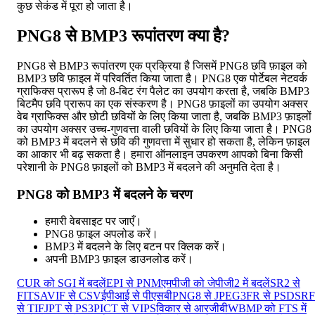
कुछ सेकंड में पूरा हो जाता है।
PNG8 से BMP3 रूपांतरण क्या है?
PNG8 से BMP3 रूपांतरण एक प्रक्रिया है जिसमें PNG8 छवि फ़ाइल को
BMP3 छवि फ़ाइल में परिवर्तित किया जाता है। PNG8 एक पोर्टेबल नेटवर्क
ग्राफिक्स प्रारूप है जो 8-बिट रंग पैलेट का उपयोग करता है, जबकि BMP3
बिटमैप छवि प्रारूप का एक संस्करण है। PNG8 फ़ाइलों का उपयोग अक्सर
वेब ग्राफिक्स और छोटी छवियों के लिए किया जाता है, जबकि BMP3 फ़ाइलों
का उपयोग अक्सर उच्च-गुणवत्ता वाली छवियों के लिए किया जाता है। PNG8
को BMP3 में बदलने से छवि की गुणवत्ता में सुधार हो सकता है, लेकिन फ़ाइल
का आकार भी बढ़ सकता है। हमारा ऑनलाइन उपकरण आपको बिना किसी
परेशानी के PNG8 फ़ाइलों को BMP3 में बदलने की अनुमति देता है।
PNG8 को BMP3 में बदलने के चरण
हमारी वेबसाइट पर जाएँ।
PNG8 फ़ाइल अपलोड करें।
BMP3 में बदलने के लिए बटन पर क्लिक करें।
अपनी BMP3 फ़ाइल डाउनलोड करें।
CUR को SGI में बदलें
EPI से PNM
एमपीजी को जेपीजी2 में बदलें
SR2 से
FITS
AVIF से CSV
ईपीआई से पीएसबी
PNG8 से JPEG
3FR से PSD
SRF
से TIF
JPT से PS3
PICT से VIPS
विकार से आरजीबी
WBMP को FTS में