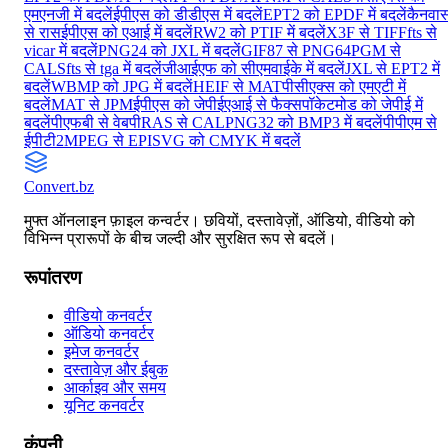
एमएनजी में बदलें
ईपीएस को डीडीएस में बदलें
EPT2 को EPDF में बदलें
कैनवा
से रास
ईपीएस को एआई में बदलें
RW2 को PTIF में बदलें
X3F से TIFF
fts से
vicar में बदलें
PNG24 को JXL में बदलें
GIF87 से PNG64
PGM से
CALS
fts से tga में बदलें
जीआईएफ को सीएमवाईके में बदलें
JXL से EPT2 में
बदलें
WBMP को JPG में बदलें
HEIF से MAT
पीसीएक्स को एमएटी में
बदलें
MAT से JPM
ईपीएस को जेपीई
एआई से फैक्स
पॉकेटमोड को जेपीई में
बदलें
पीएफबी से वेबपी
RAS से CAL
PNG32 को BMP3 में बदलें
पीपीएम से
ईपीटी2
MPEG से EPI
SVG को CMYK में बदलें
Convert
.bz
मुफ्त ऑनलाइन फ़ाइल कन्वर्टर। छवियों, दस्तावेज़ों, ऑडियो, वीडियो को
विभिन्न प्रारूपों के बीच जल्दी और सुरक्षित रूप से बदलें।
रूपांतरण
वीडियो कनवर्टर
ऑडियो कनवर्टर
इमेज कनवर्टर
दस्तावेज़ और ईबुक
आर्काइव और समय
यूनिट कनवर्टर
कंपनी