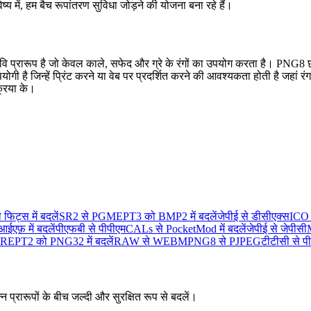
य में, हम बैच रूपांतरण सुविधा जोड़ने की योजना बना रहे हैं।
वि प्रारूप है जो केवल काले, सफेद और ग्रे के रंगों का उपयोग करता है। PNG8 
ी है जिन्हें प्रिंट करने या वेब पर प्रदर्शित करने की आवश्यकता होती है जहा
्रिया के।
फिट्स में बदलें
SR2 से PGM
EPT3 को BMP2 में बदलें
जेपीई से डीसीएक्स
ICO क
ईएफ़ में बदलें
पीएफबी से पीपीएम
CALs से PocketMod में बदलें
जेपीई से जेपीसी
UR
EPT2 को PNG32 में बदलें
RAW से WEBM
PNG8 से PJPEG
टीटीसी से 
न प्रारूपों के बीच जल्दी और सुरक्षित रूप से बदलें।