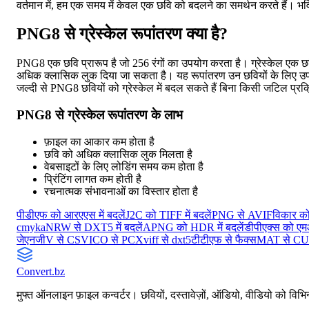
वर्तमान में, हम एक समय में केवल एक छवि को बदलने का समर्थन करते हैं। भविष्
PNG8 से ग्रेस्केल रूपांतरण क्या है?
PNG8 एक छवि प्रारूप है जो 256 रंगों का उपयोग करता है। ग्रेस्केल एक छ
अधिक क्लासिक लुक दिया जा सकता है। यह रूपांतरण उन छवियों के लिए उपयोग
जल्दी से PNG8 छवियों को ग्रेस्केल में बदल सकते हैं बिना किसी जटिल प्रक
PNG8 से ग्रेस्केल रूपांतरण के लाभ
फ़ाइल का आकार कम होता है
छवि को अधिक क्लासिक लुक मिलता है
वेबसाइटों के लिए लोडिंग समय कम होता है
प्रिंटिंग लागत कम होती है
रचनात्मक संभावनाओं का विस्तार होता है
पीडीएफ को आरएएस में बदलें
J2C को TIFF में बदलें
PNG से AVIF
विकार को 
cmyka
NRW से DXT5 में बदलें
APNG को HDR में बदलें
डीपीएक्स को एमआ
जेएनजी
V से CSV
ICO से PCX
viff से dxt5
टीटीएफ से फैक्स
MAT से C
Convert
.bz
मुफ्त ऑनलाइन फ़ाइल कन्वर्टर। छवियों, दस्तावेज़ों, ऑडियो, वीडियो को विभिन्