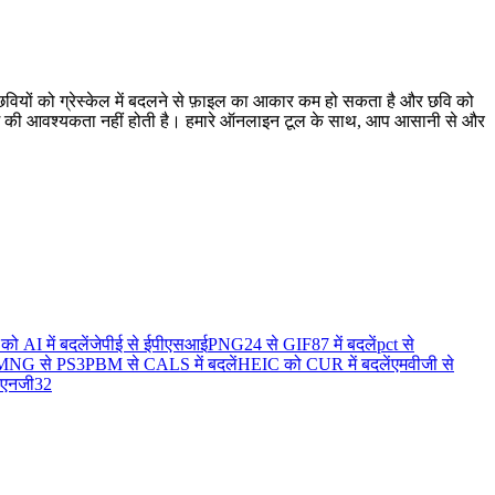
छवियों को ग्रेस्केल में बदलने से फ़ाइल का आकार कम हो सकता है और छवि को
ं रंग की आवश्यकता नहीं होती है। हमारे ऑनलाइन टूल के साथ, आप आसानी से और
ो AI में बदलें
जेपीई से ईपीएसआई
PNG24 से GIF87 में बदलें
pct से
MNG से PS3
PBM से CALS में बदलें
HEIC को CUR में बदलें
एमवीजी से
पीएनजी32