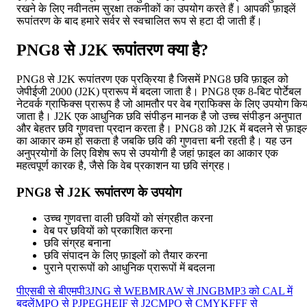
रखने के लिए नवीनतम सुरक्षा तकनीकों का उपयोग करते हैं। आपकी फ़ाइलें
रूपांतरण के बाद हमारे सर्वर से स्वचालित रूप से हटा दी जाती हैं।
PNG8 से J2K रूपांतरण क्या है?
PNG8 से J2K रूपांतरण एक प्रक्रिया है जिसमें PNG8 छवि फ़ाइल को
जेपीईजी 2000 (J2K) प्रारूप में बदला जाता है। PNG8 एक 8-बिट पोर्टेबल
नेटवर्क ग्राफिक्स प्रारूप है जो आमतौर पर वेब ग्राफिक्स के लिए उपयोग कि
जाता है। J2K एक आधुनिक छवि संपीड़न मानक है जो उच्च संपीड़न अनुपात
और बेहतर छवि गुणवत्ता प्रदान करता है। PNG8 को J2K में बदलने से फ़ाइ
का आकार कम हो सकता है जबकि छवि की गुणवत्ता बनी रहती है। यह उन
अनुप्रयोगों के लिए विशेष रूप से उपयोगी है जहां फ़ाइल का आकार एक
महत्वपूर्ण कारक है, जैसे कि वेब प्रकाशन या छवि संग्रह।
PNG8 से J2K रूपांतरण के उपयोग
उच्च गुणवत्ता वाली छवियों को संग्रहीत करना
वेब पर छवियों को प्रकाशित करना
छवि संग्रह बनाना
छवि संपादन के लिए फ़ाइलों को तैयार करना
पुराने प्रारूपों को आधुनिक प्रारूपों में बदलना
पीएसबी से बीएमपी3
JNG से WEBM
RAW से JNG
BMP3 को CAL में
बदलें
MPO से PJPEG
HEIF से J2C
MPO से CMYK
FFF से