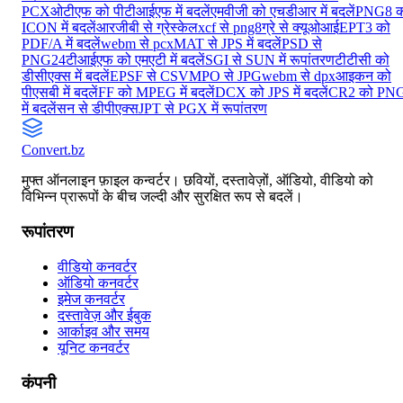
PCX
ओटीएफ को पीटीआईएफ में बदलें
एमवीजी को एचडीआर में बदलें
PNG8 क
ICON में बदलें
आरजीबी से ग्रेस्केल
xcf से png8
ग्रे से क्यूओआई
EPT3 को
PDF/A में बदलें
webm से pcx
MAT से JPS में बदलें
PSD से
PNG24
टीआईएफ को एमएटी में बदलें
SGI से SUN में रूपांतरण
टीटीसी को
डीसीएक्स में बदलें
EPSF से CSV
MPO से JPG
webm से dpx
आइकन को
पीएसबी में बदलें
FF को MPEG में बदलें
DCX को JPS में बदलें
CR2 को PN
में बदलें
सन से डीपीएक्स
JPT से PGX में रूपांतरण
Convert
.bz
मुफ्त ऑनलाइन फ़ाइल कन्वर्टर। छवियों, दस्तावेज़ों, ऑडियो, वीडियो को
विभिन्न प्रारूपों के बीच जल्दी और सुरक्षित रूप से बदलें।
रूपांतरण
वीडियो कनवर्टर
ऑडियो कनवर्टर
इमेज कनवर्टर
दस्तावेज़ और ईबुक
आर्काइव और समय
यूनिट कनवर्टर
कंपनी