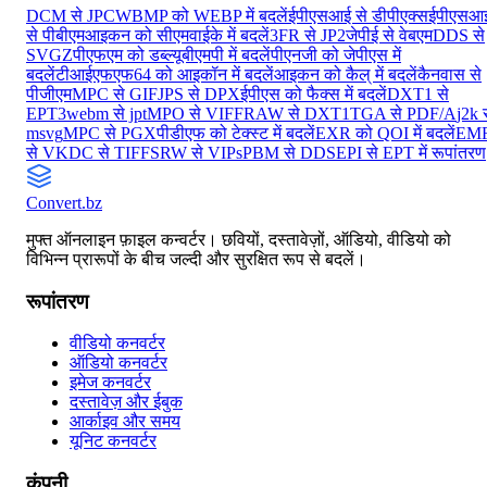
DCM से JPC
WBMP को WEBP में बदलें
ईपीएसआई से डीपीएक्स
ईपीएसआ
से पीबीएम
आइकन को सीएमवाईके में बदलें
3FR से JP2
जेपीई से वेबएम
DDS से
SVGZ
पीएफएम को डब्ल्यूबीएमपी में बदलें
पीएनजी को जेपीएस में
बदलें
टीआईएफएफ64 को आइकॉन में बदलें
आइकन को कैल् में बदलें
कैनवास से
पीजीएम
MPC से GIF
JPS से DPX
ईपीएस को फैक्स में बदलें
DXT1 से
EPT3
webm से jpt
MPO से VIFF
RAW से DXT1
TGA से PDF/A
j2k 
msvg
MPC से PGX
पीडीएफ को टेक्स्ट में बदलें
EXR को QOI में बदलें
EM
से V
KDC से TIFF
SRW से VIPs
PBM से DDS
EPI से EPT में रूपांतरण
Convert
.bz
मुफ्त ऑनलाइन फ़ाइल कन्वर्टर। छवियों, दस्तावेज़ों, ऑडियो, वीडियो को
विभिन्न प्रारूपों के बीच जल्दी और सुरक्षित रूप से बदलें।
रूपांतरण
वीडियो कनवर्टर
ऑडियो कनवर्टर
इमेज कनवर्टर
दस्तावेज़ और ईबुक
आर्काइव और समय
यूनिट कनवर्टर
कंपनी