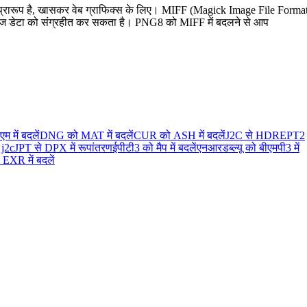
य प्रारूप है, खासकर वेब ग्राफिक्स के लिए। MIFF (Magick Image File Forma
 इमेज डेटा को संग्रहीत कर सकता है। PNG8 को MIFF में बदलने से आप
म में बदलें
DNG को MAT में बदलें
CUR को ASH में बदलें
J2C से HDR
EPT2
 j2c
JPT से DPX में रूपांतरण
ईपीटी3 को मैप में बदलें
एनआरडब्ल्यू को बीएमपी3 में
XR में बदलें