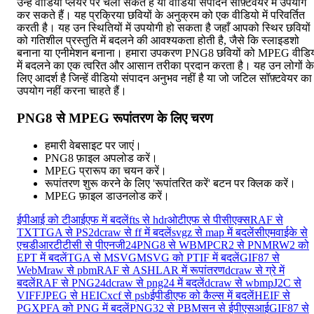
उन्हें वीडियो प्लेयर पर चला सकते हैं या वीडियो संपादन सॉफ़्टवेयर में उपयोग
कर सकते हैं। यह प्रक्रिया छवियों के अनुक्रम को एक वीडियो में परिवर्तित
करती है। यह उन स्थितियों में उपयोगी हो सकता है जहाँ आपको स्थिर छवियों
को गतिशील प्रस्तुति में बदलने की आवश्यकता होती है, जैसे कि स्लाइडशो
बनाना या एनीमेशन बनाना। हमारा उपकरण PNG8 छवियों को MPEG वीडि
में बदलने का एक त्वरित और आसान तरीका प्रदान करता है। यह उन लोगों के
लिए आदर्श है जिन्हें वीडियो संपादन अनुभव नहीं है या जो जटिल सॉफ़्टवेयर का
उपयोग नहीं करना चाहते हैं।
PNG8 से MPEG रूपांतरण के लिए चरण
हमारी वेबसाइट पर जाएं।
PNG8 फ़ाइल अपलोड करें।
MPEG प्रारूप का चयन करें।
रूपांतरण शुरू करने के लिए 'रूपांतरित करें' बटन पर क्लिक करें।
MPEG फ़ाइल डाउनलोड करें।
ईपीआई को टीआईएफ में बदलें
fts से hdr
ओटीएफ से पीसीएक्स
RAF से
TXT
TGA से PS2
dcraw से ff में बदलें
svgz से map में बदलें
सीएमवाईके से
एचडीआर
टीटीसी से पीएनजी24
PNG8 से WBMP
CR2 से PNM
RW2 को
EPT में बदलें
TGA से MSVG
MSVG को PTIF में बदलें
GIF87 से
WebM
raw से pbm
RAF से ASHLAR में रूपांतरण
dcraw से ग्रे में
बदलें
RAF से PNG24
dcraw से png24 में बदलें
dcraw से wbmp
J2C से
VIFF
JPEG से HEIC
xcf से psb
ईपीडीएफ को कैल्स में बदलें
HEIF से
PGX
PFA को PNG में बदलें
PNG32 से PBM
सन से ईपीएसआई
GIF87 से