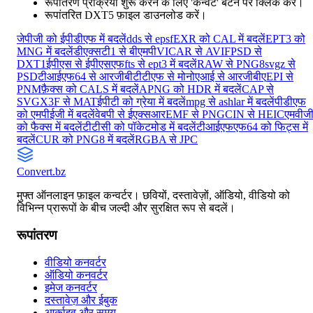
रूपांतरण प्रक्रिया शुरू करने के लिए 'कन्वर्ट' बटन पर क्लिक करें।
रूपांतरित DXT5 फ़ाइल डाउनलोड करें।
जेपीजी को ईपीडीएफ में बदलें
dds से epsf
EXR को CAL में बदलें
EPT3 को
MNG में बदलें
डीएक्सटी1 से बीएमपी
VICAR से AVIF
PSD से
DXT1
ईपीएस से ईपीएसएफ
fts से ept3 में बदलें
RAW से PNG8
svgz से
PSD
टीआईएफ64 से आरजीबी
टीटीएफ से मोनो
एआई से आरजीबीए
EPI से
PNM
फ़ैक्स को CALS में बदलें
APNG को HDR में बदलें
CAP से
SVG
X3F से MAT
ईपीटी को ग्रेया में बदलें
mpg से ashlar में बदलें
पीडीएफ
को एमपीईजी में बदलें
वेबपी से ईएक्सआर
EMF से PNG
CIN से HEIC
एमवीज
को फैक्स में बदलें
टीटीसी को पॉकेटमोड में बदलें
टीआईएफएफ64 को फिट्स में
बदलें
CUR को PNG8 में बदलें
RGBA से JPC
Convert
.bz
मुफ्त ऑनलाइन फ़ाइल कन्वर्टर। छवियों, दस्तावेज़ों, ऑडियो, वीडियो को
विभिन्न प्रारूपों के बीच जल्दी और सुरक्षित रूप से बदलें।
रूपांतरण
वीडियो कनवर्टर
ऑडियो कनवर्टर
इमेज कनवर्टर
दस्तावेज़ और ईबुक
आर्काइव और समय