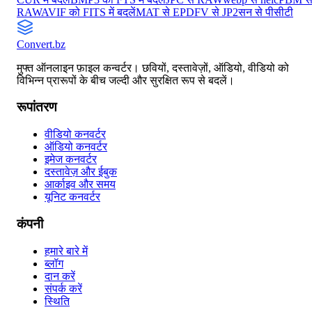
RAW
AVIF को FITS में बदलें
MAT से EPDF
V से JP2
सन से पीसीटी
Convert
.bz
मुफ्त ऑनलाइन फ़ाइल कन्वर्टर। छवियों, दस्तावेज़ों, ऑडियो, वीडियो को
विभिन्न प्रारूपों के बीच जल्दी और सुरक्षित रूप से बदलें।
रूपांतरण
वीडियो कनवर्टर
ऑडियो कनवर्टर
इमेज कनवर्टर
दस्तावेज़ और ईबुक
आर्काइव और समय
यूनिट कनवर्टर
कंपनी
हमारे बारे में
ब्लॉग
दान करें
संपर्क करें
स्थिति