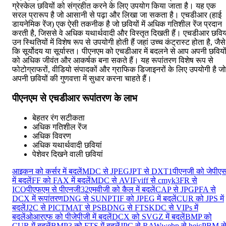
ग्रेस्केल छवियों को संग्रहीत करने के लिए उपयोग किया जाता है। यह एक
सरल प्रारूप है जो आसानी से पढ़ा और लिखा जा सकता है। एचडीआर (हाई
डायनेमिक रेंज) एक ऐसी तकनीक है जो छवियों में अधिक गतिशील रेंज प्रदान
करती है, जिससे वे अधिक यथार्थवादी और विस्तृत दिखती हैं। एचडीआर छविया
उन स्थितियों में विशेष रूप से उपयोगी होती हैं जहां उच्च कंट्रास्ट होता है, जैसे
कि सूर्योदय या सूर्यास्त। पीएनएम को एचडीआर में बदलने से आप अपनी छवियो
को अधिक जीवंत और आकर्षक बना सकते हैं। यह रूपांतरण विशेष रूप से
फोटोग्राफरों, वीडियो संपादकों और ग्राफिक डिजाइनरों के लिए उपयोगी है जो
अपनी छवियों की गुणवत्ता में सुधार करना चाहते हैं।
पीएनएम से एचडीआर रूपांतरण के लाभ
बेहतर रंग सटीकता
अधिक गतिशील रेंज
अधिक विवरण
अधिक यथार्थवादी छवियां
पेशेवर दिखने वाली छवियां
आइकन को कर्सर में बदलें
MDC से JPEG
JPT से DXT1
पीएनजी को जेपीए
में बदलें
FF को FAX में बदलें
MDC से AVIF
viff से cmyk
3FR से
ICO
पीएफएम से पीएनजी32
एमवीजी को कैल में बदलें
CAP से JPG
PFA से
DCX में रूपांतरण
DNG से SUN
PTIF को JPEG में बदलें
CUR को JPS में
बदलें
J2C से PICT
MAT से PSB
DNG से FTS
KDC से VIPs में
बदलें
ओआरएफ को पीजेपीजी में बदलें
DCX को SVGZ में बदलें
BMP को
CUR में बदलें
BMP3 को FTS में बदलें
JPC से RAW
webp से heic
PBM स