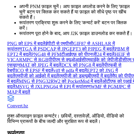
अपनी PNM फ़ाइल चुनें। आप फ़ाइल अपलोड करने के लिए 'फ़ाइल
चुनें' बटन पर क्लिक कर सकते हैं या फ़ाइल को सीधे पृष्ठ पर खींच
सकते हैं।
रूपांतरण प्रक्रिया शुरू करने के लिए 'कन्वर्ट करें' बटन पर क्लिक
करें।
रूपांतरण पूरा होने के बाद, आप J2K फ़ाइल डाउनलोड कर सकते हैं।
PNG को EPS में बदलें
ईपीटी से एमपीसी
GIF87 से ASHLAR में
रूपांतरण
TGA से PSD
CAP से JPG
EPT3 को PJPEG में बदलें
PBM से
EPT2 में बदलें
PNG48 से PFM
टीआईएफ़ को पीएनजी24 में बदलें
HEIF से
VICAR
MPC से RGB
पीपीएम से क्यूओआई
सीएमवाईके को जेपीजी
डीसीएम स
एसयूएन
MAT को JPEG में बदलें
DCX को PNG8 में बदलें
पीएफबी से
वेबपी
ICO से EPSF में बदलें
viff से pdfa में बदलें
EPT2 को JNG में
बदलें
एमपीजी को आईको में बदलें
एमपीजी को डब्ल्यूबीएमपी में बदलें
मैप को पीपीए
में बदलें
MNG से PNG32
RW2 को PocketMod में बदलें
ओटीएफ को एआई मे
बदलें
MSVG से JXL
PNG64 से EPI में रूपांतरण
WMF से PGM
JPC से
MAP में बदलें
Convert
.bz
मुफ्त ऑनलाइन फ़ाइल कन्वर्टर। छवियों, दस्तावेज़ों, ऑडियो, वीडियो को
विभिन्न प्रारूपों के बीच जल्दी और सुरक्षित रूप से बदलें।
रूपांतरण