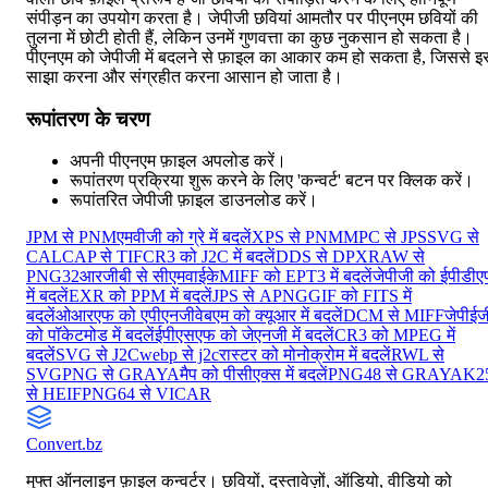
संपीड़न का उपयोग करता है। जेपीजी छवियां आमतौर पर पीएनएम छवियों की
तुलना में छोटी होती हैं, लेकिन उनमें गुणवत्ता का कुछ नुकसान हो सकता है।
पीएनएम को जेपीजी में बदलने से फ़ाइल का आकार कम हो सकता है, जिससे इस
साझा करना और संग्रहीत करना आसान हो जाता है।
रूपांतरण के चरण
अपनी पीएनएम फ़ाइल अपलोड करें।
रूपांतरण प्रक्रिया शुरू करने के लिए 'कन्वर्ट' बटन पर क्लिक करें।
रूपांतरित जेपीजी फ़ाइल डाउनलोड करें।
JPM से PNM
एमवीजी को ग्रे में बदलें
XPS से PNM
MPC से JPS
SVG से
CAL
CAP से TIF
CR3 को J2C में बदलें
DDS से DPX
RAW से
PNG32
आरजीबी से सीएमवाईके
MIFF को EPT3 में बदलें
जेपीजी को ईपीडी
में बदलें
EXR को PPM में बदलें
JPS से APNG
GIF को FITS में
बदलें
ओआरएफ को एपीएनजी
वेबएम को क्यूआर में बदलें
DCM से MIFF
जेपीईज
को पॉकेटमोड में बदलें
ईपीएसएफ को जेएनजी में बदलें
CR3 को MPEG में
बदलें
SVG से J2C
webp से j2c
रास्टर को मोनोक्रोम में बदलें
RWL से
SVG
PNG से GRAYA
मैप को पीसीएक्स में बदलें
PNG48 से GRAYA
K2
से HEIF
PNG64 से VICAR
Convert
.bz
मुफ्त ऑनलाइन फ़ाइल कन्वर्टर। छवियों, दस्तावेज़ों, ऑडियो, वीडियो को