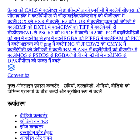
फ़ैक्स को CALS में बदलें
pct से ai
पॉकेटमोड को एमवीजी में बदलें
पीसीएक्स क
सीएमवाईके में बदलें
पीपीएम से सीएमवाईकेए
पॉकेटमोड को पीजीएक्स में
बदलें
DCX को EXR में बदलें
CR2 को CUR में बदलें
आइकन को जेपीजी में
बदलें
BMP को DXT1 में बदलें
CRW को TIFF में बदलें
वेबपी से
डीडीएस
RWL से PS
CR2 को EPDF में बदलें
CR2 को JPC में बदलें
जेपीईजी
को सन में बदलें
fts से ept में बदलें
RGBA को PJPEG में बदलें
PAM को PIC
में बदलें
आइकन को ए png में बदलें
PNG से JPC
RW2 को CMYK में
बदलें
ईपीटी को जेपीईजी में बदलें
PBM से ASH में बदलें
ईपीटी को बीएमपी3 में
बदलें
MOS से PS
DDS से RGBA
जेपीजी को जे2सी में बदलें
JNG से
DPX
पीपीएम को फैक्स में बदलें
Convert
.bz
मुफ्त ऑनलाइन फ़ाइल कन्वर्टर। छवियों, दस्तावेज़ों, ऑडियो, वीडियो को
विभिन्न प्रारूपों के बीच जल्दी और सुरक्षित रूप से बदलें।
रूपांतरण
वीडियो कनवर्टर
ऑडियो कनवर्टर
इमेज कनवर्टर
दस्तावेज़ और ईबुक
आर्काइव और समय