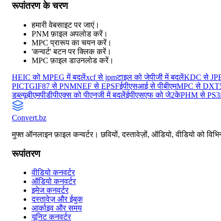
रूपांतरण के चरण
हमारी वेबसाइट पर जाएं।
PNM फ़ाइल अपलोड करें।
MPC प्रारूप का चयन करें।
'कन्वर्ट' बटन पर क्लिक करें।
MPC फ़ाइल डाउनलोड करें।
HEIC को MPEG में बदलें
xcf से jpm
टाइल को जेपीजी में बदलें
KDC से JP
PICT
GIF87 से PNM
NEF से EPSF
ईपीएसआई से पीबीएम
MPC से DXT
डब्ल्यूबीएमपी
डीपीएक्स को पीएनजी में बदलें
ईपीएसएफ को जे2के
PHM से PS3
Convert
.bz
मुफ्त ऑनलाइन फ़ाइल कन्वर्टर। छवियों, दस्तावेज़ों, ऑडियो, वीडियो को विभिन्
रूपांतरण
वीडियो कनवर्टर
ऑडियो कनवर्टर
इमेज कनवर्टर
दस्तावेज़ और ईबुक
आर्काइव और समय
यूनिट कनवर्टर