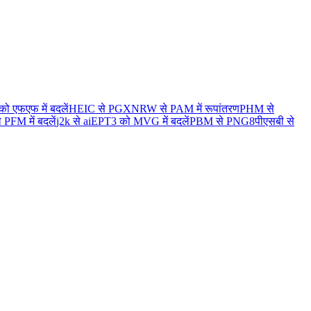
को एफएफ में बदलें
HEIC से PGX
NRW से PAM में रूपांतरण
PHM से
PFM में बदलें
j2k से ai
EPT3 को MVG में बदलें
PBM से PNG8
पीएसबी से