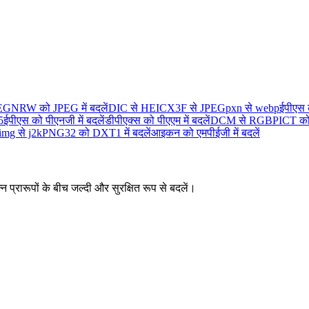
EG
NRW को JPEG में बदलें
DIC से HEIC
X3F से JPEG
pxn से webp
ईपीएस 
5
ईपीएस को पीएनजी में बदलें
डीपीएक्स को पीएएम में बदलें
DCM से RGB
PICT को 
img से j2k
PNG32 को DXT1 में बदलें
आइकन को एमपीईजी में बदलें
न प्रारूपों के बीच जल्दी और सुरक्षित रूप से बदलें।