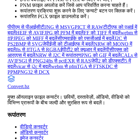
PNM फ़ाइल अपलोड करें जिसे आप परिवर्तित करना चाहते हैं।
रूपांतरण प्रक्रिया शुरू करने के लिए 'कन्वर्ट' बटन पर क्लिक करें।
रूपांतरित PGX फ़ाइल डाउनलोड करें।
पीपीएम से पीआईसीटी
JNG से MSVG
PICT से RAW
टीटीएफ को एआई में
बदलें
HEIF से AVIF
JPG को PFM में बदलें
FF को TIFF में बदलें
webm से
ff
PJPEG को MIFF में बदलें
सीएमवाईके को एसजीआई में बदलें
J2C से
PS2
BMP से SVG
जेपीईजी को टीआईएफ में बदलें
NRW को MONO में
बदलें
fts से ff
TGA से RGBA
ईपीटी2 को क्यूआर में बदलें
पीसीएक्स को
आरएएस में बदलें
NRW से J2C में रूपांतरण
PNG को GIF में बदलें
CALs से
AVIF
SGI से PNG24
fts से pct
EXR से RAS
जेपी2 को डीएक्सटी5 में
बदलें
vicar से j2c में बदलें
webm से pfm
TGA से FTS
KDC से
PPM
PNG32 से DCX
Convert
.bz
मुफ्त ऑनलाइन फ़ाइल कन्वर्टर। छवियों, दस्तावेज़ों, ऑडियो, वीडियो को
विभिन्न प्रारूपों के बीच जल्दी और सुरक्षित रूप से बदलें।
रूपांतरण
वीडियो कनवर्टर
ऑडियो कनवर्टर
इमेज कनवर्टर