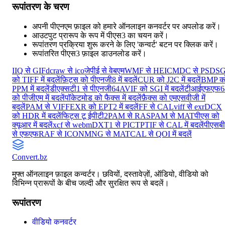
रूपांतरण के चरण
अपनी पीएनएम फ़ाइल को हमारे ऑनलाइन कनवर्टर पर अपलोड करें।
आउटपुट प्रारूप के रूप में पीएस3 का चयन करें।
रूपांतरण प्रक्रिया शुरू करने के लिए 'कन्वर्ट' बटन पर क्लिक करें।
रूपांतरित पीएस3 फ़ाइल डाउनलोड करें।
IIQ से GIF
dcraw से ico
जेपीई से वेबएम
WMF से HEIC
MDC से PSD
SG
को TIFF में बदलें
फ़िट्स को पीएनजी8 में बदलें
CUR को J2C में बदलें
BMP क
PPM में बदलें
डीएक्सटी1 से पीएनजी64
AVIF को SGI में बदलें
टीआईएफएफ6
को पीजीएम में बदलें
पॉकेटमोड को फैक्स में बदलें
फ़ैक्स को एमएसवीजी में
बदलें
PAM से VIFF
EXR को EPT2 में बदलें
FF से CAL
viff से exr
DCX
को HDR में बदलें
फिट्स टू ईपीटी2
PAM से RAS
PAM से MAT
पीएस को
क्यूआर में बदलें
xcf से webm
DXT1 से PICT
PTIF से CAL में बदलें
पीएसबी
से एफएफ
RAF से ICON
MNG से MAT
CAL से QOI में बदलें
Convert
.bz
मुफ्त ऑनलाइन फ़ाइल कन्वर्टर। छवियों, दस्तावेज़ों, ऑडियो, वीडियो को
विभिन्न प्रारूपों के बीच जल्दी और सुरक्षित रूप से बदलें।
रूपांतरण
वीडियो कनवर्टर