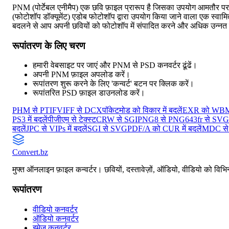
PNM (पोर्टेबल एनीमैप) एक छवि फ़ाइल प्रारूप है जिसका उपयोग आमतौर पर वै
(फोटोशॉप डॉक्यूमेंट) एडोब फोटोशॉप द्वारा उपयोग किया जाने वाला एक स्वा
बदलने से आप अपनी छवियों को फोटोशॉप में संपादित करने और अधिक उन्नत सुव
रूपांतरण के लिए चरण
हमारी वेबसाइट पर जाएं और PNM से PSD कनवर्टर ढूंढें।
अपनी PNM फ़ाइल अपलोड करें।
रूपांतरण शुरू करने के लिए 'कन्वर्ट' बटन पर क्लिक करें।
रूपांतरित PSD फ़ाइल डाउनलोड करें।
PHM से PTIF
VIFF से DCX
पॉकेटमोड को विकार में बदलें
EXR को WBMP 
PS3 में बदलें
पीजीएम से टेक्स्ट
CRW से SGI
PNG8 से PNG64
3fr से SVG
बदलें
JPC से VIPs में बदलें
SGI से SVG
PDF/A को CUR में बदलें
MDC से
Convert
.bz
मुफ्त ऑनलाइन फ़ाइल कन्वर्टर। छवियों, दस्तावेज़ों, ऑडियो, वीडियो को विभिन्
रूपांतरण
वीडियो कनवर्टर
ऑडियो कनवर्टर
इमेज कनवर्टर