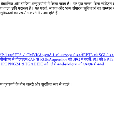
ज्ञानिक और इमेजिंग अनुप्रयोगों में किया जाता है। यह एक सरल, बिना संपीड़न व
मित्व वाला छवि प्रारूप है। यह परतों, मास्क और अन्य संपादन सुविधाओं का समर्
िधाओं का उपयोग करने में सक्षम होते हैं।
में बदलें
FTS से CMYK
डीएक्सटी1 को आरएएस में बदलें
EPT3 को SGI में बदल
पीजीएम से पीएफएम
RAF से RGBA
openslide को JPG में बदलें
JPG को EPT2 मे
 JPG
PNG24 से TGA
HEIC को ग्रे में बदलें
डीपीएक्स को एफएफ में बदलें
न प्रारूपों के बीच जल्दी और सुरक्षित रूप से बदलें।