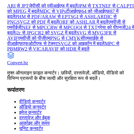
ARI से JPT
जेपीसी को एवीआईएफ में बदलें
JPM से TXT
NEF से CAL
PTI
को MPEG में बदलें
MDC से VIPs
टीआईएफ़64 को जीआईएफ़87 में
बदलें
PHM से PDF/A
RAW से EPT
SGI से ASHLAR
DIC से
PNG
SVGZ को PDF में बदलें
ORF को ASHLAR में बदलें
एमपीजी से
एमपीईजी
NEF से MPC
CRW से MPC
QOI से TXT
ग्रेया को पीएनजी24 मे
बदलें
j2c से JPG
CR2 को SVGZ में बदलें
SVG से MVG
3FR से
AVIF
एमवीजी को पीजीएम
PNG से CMYK
सीएमवाईके से
वीआईएफएफ
ओटीएफ से टेक्स्ट
SVGZ को आइकॉन में बदलें
MPC से
PBM
RW2 से VICAR
AVIF को HDR में बदलें
Convert
.bz
मुफ्त ऑनलाइन फ़ाइल कन्वर्टर। छवियों, दस्तावेज़ों, ऑडियो, वीडियो को
विभिन्न प्रारूपों के बीच जल्दी और सुरक्षित रूप से बदलें।
रूपांतरण
वीडियो कनवर्टर
ऑडियो कनवर्टर
इमेज कनवर्टर
दस्तावेज़ और ईबुक
आर्काइव और समय
यूनिट कनवर्टर