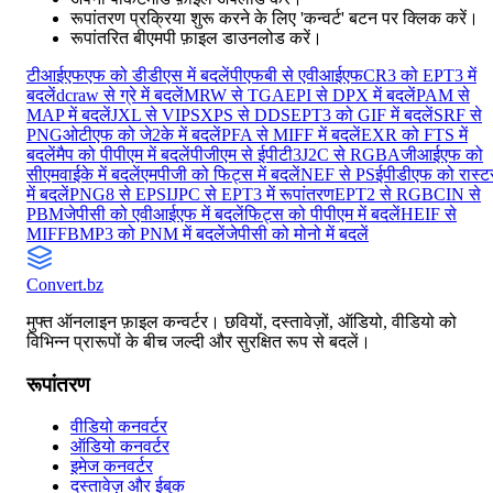
रूपांतरण प्रक्रिया शुरू करने के लिए 'कन्वर्ट' बटन पर क्लिक करें।
रूपांतरित बीएमपी फ़ाइल डाउनलोड करें।
टीआईएफएफ को डीडीएस में बदलें
पीएफबी से एवीआईएफ
CR3 को EPT3 में
बदलें
dcraw से ग्रे में बदलें
MRW से TGA
EPI से DPX में बदलें
PAM से
MAP में बदलें
JXL से VIPS
XPS से DDS
EPT3 को GIF में बदलें
SRF से
PNG
ओटीएफ को जे2के में बदलें
PFA से MIFF में बदलें
EXR को FTS में
बदलें
मैप को पीपीएम में बदलें
पीजीएम से ईपीटी3
J2C से RGBA
जीआईएफ को
सीएमवाईके में बदलें
एमपीजी को फिट्स में बदलें
NEF से PS
ईपीडीएफ को रास्ट
में बदलें
PNG8 से EPSI
JPC से EPT3 में रूपांतरण
EPT2 से RGB
CIN से
PBM
जेपीसी को एवीआईएफ में बदलें
फिट्स को पीपीएम में बदलें
HEIF से
MIFF
BMP3 को PNM में बदलें
जेपीसी को मोनो में बदलें
Convert
.bz
मुफ्त ऑनलाइन फ़ाइल कन्वर्टर। छवियों, दस्तावेज़ों, ऑडियो, वीडियो को
विभिन्न प्रारूपों के बीच जल्दी और सुरक्षित रूप से बदलें।
रूपांतरण
वीडियो कनवर्टर
ऑडियो कनवर्टर
इमेज कनवर्टर
दस्तावेज़ और ईबुक