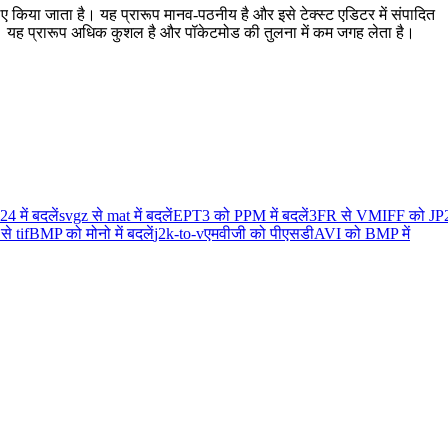
किया जाता है। यह प्रारूप मानव-पठनीय है और इसे टेक्स्ट एडिटर में संपादित
ै। यह प्रारूप अधिक कुशल है और पॉकेटमोड की तुलना में कम जगह लेता है।
में बदलें
svgz से mat में बदलें
EPT3 को PPM में बदलें
3FR से V
MIFF को JP
से tif
BMP को मोनो में बदलें
j2k-to-v
एमवीजी को पीएसडी
AVI को BMP में