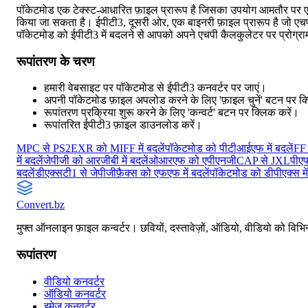
पॉकेटमोड एक टेक्स्ट-आधारित फ़ाइल प्रारूप है जिसका उपयोग आमतौर पर एचप
किया जा सकता है। ईपीटी3, दूसरी ओर, एक बाइनरी फ़ाइल प्रारूप है जो एच
पॉकेटमोड को ईपीटी3 में बदलने से आपको अपने एचपी कैलकुलेटर पर प्रोग्
रूपांतरण के चरण
हमारी वेबसाइट पर पॉकेटमोड से ईपीटी3 कनवर्टर पर जाएं।
अपनी पॉकेटमोड फ़ाइल अपलोड करने के लिए 'फ़ाइल चुनें' बटन पर क्
रूपांतरण प्रक्रिया शुरू करने के लिए 'कन्वर्ट' बटन पर क्लिक करें।
रूपांतरित ईपीटी3 फ़ाइल डाउनलोड करें।
MPC से PS2
EXR को MIFF में बदलें
पॉकेटमोड को पीटीआईएफ में बदलें
FF 
में बदलें
जेपीजी को आरजीबी में बदलें
ओआरएफ को एपीएनजी
CAP से JXL
पीएफ
बदलें
डीएक्सटी1 से जेपीजी
फ़ैक्स को एफएफ में बदलें
पॉकेटमोड को डीपीएक्स में
Convert
.bz
मुफ्त ऑनलाइन फ़ाइल कन्वर्टर। छवियों, दस्तावेज़ों, ऑडियो, वीडियो को विभिन्
रूपांतरण
वीडियो कनवर्टर
ऑडियो कनवर्टर
इमेज कनवर्टर