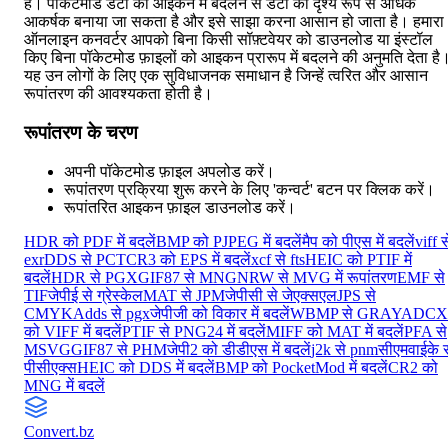
हैं। पॉकेटमोड डेटा को आइकन में बदलने से डेटा को दृश्य रूप से अधिक
आकर्षक बनाया जा सकता है और इसे साझा करना आसान हो जाता है। हमारा
ऑनलाइन कनवर्टर आपको बिना किसी सॉफ़्टवेयर को डाउनलोड या इंस्टॉल
किए बिना पॉकेटमोड फ़ाइलों को आइकन प्रारूप में बदलने की अनुमति देता है
यह उन लोगों के लिए एक सुविधाजनक समाधान है जिन्हें त्वरित और आसान
रूपांतरण की आवश्यकता होती है।
रूपांतरण के चरण
अपनी पॉकेटमोड फ़ाइल अपलोड करें।
रूपांतरण प्रक्रिया शुरू करने के लिए 'कन्वर्ट' बटन पर क्लिक करें।
रूपांतरित आइकन फ़ाइल डाउनलोड करें।
HDR को PDF में बदलें
BMP को PJPEG में बदलें
मैप को पीएस में बदलें
viff स
exr
DDS से PCT
CR3 को EPS में बदलें
xcf से fts
HEIC को PTIF में
बदलें
HDR से PGX
GIF87 से MNG
NRW से MVG में रूपांतरण
EMF से
TIF
जेपीई से ग्रेस्केल
MAT से JPM
जेपीसी से जेएक्सएल
JPS से
CMYKA
dds से pgx
जेपीजी को विकार में बदलें
WBMP से GRAYA
DCX
को VIFF में बदलें
PTIF से PNG24 में बदलें
MIFF को MAT में बदलें
PFA से
MSVG
GIF87 से PHM
जेपी2 को डीडीएस में बदलें
j2k से pnm
सीएमवाईके स
पीसीएक्स
HEIC को DDS में बदलें
BMP को PocketMod में बदलें
CR2 को
MNG में बदलें
Convert
.bz