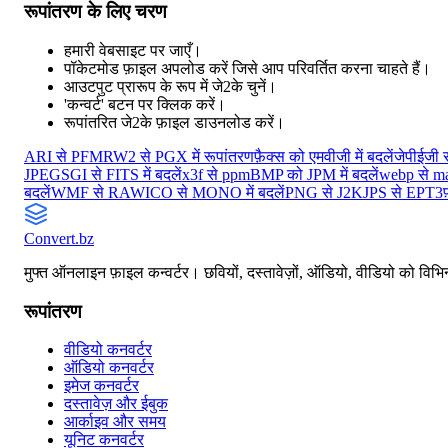
रूपांतरण के लिए चरण
हमारी वेबसाइट पर जाएँ।
पॉकेटमोड फ़ाइल अपलोड करें जिसे आप परिवर्तित करना चाहते हैं।
आउटपुट प्रारूप के रूप में जे2के चुनें।
'कन्वर्ट' बटन पर क्लिक करें।
रूपांतरित जे2के फ़ाइल डाउनलोड करें।
ARI से PFM
RW2 से PGX में रूपांतरण
फ़ैक्स को एमवीजी में बदलें
जेपीईजी 
JPEG
SGI से FITS में बदलें
x3f से ppm
BMP को JPM में बदलें
webp से m
बदलें
WMF से RAW
ICO से MONO में बदलें
PNG से J2K
JPS से EPT3
Convert
.bz
मुफ्त ऑनलाइन फ़ाइल कन्वर्टर। छवियों, दस्तावेज़ों, ऑडियो, वीडियो को विभिन्
रूपांतरण
वीडियो कनवर्टर
ऑडियो कनवर्टर
इमेज कनवर्टर
दस्तावेज़ और ईबुक
आर्काइव और समय
यूनिट कनवर्टर