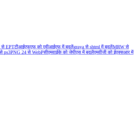
से EPT
टीआईएफएफ को एवीआईएफ में बदलें
graya से shtml में बदलें
MRW से
से ps3
PNG 24 से WebP
सीएमवाईके को जेपीएस में बदलें
एमवीजी को ईएक्सआर में