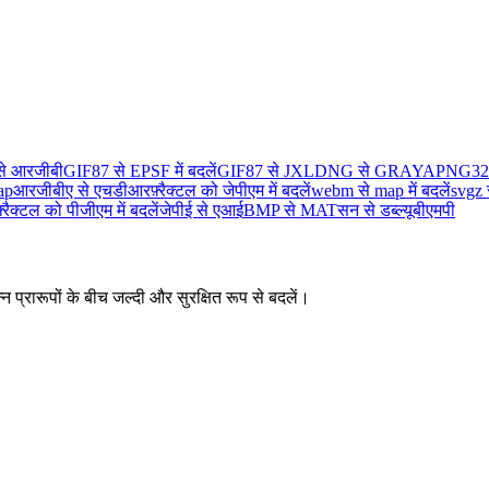
से आरजीबी
GIF87 से EPSF में बदलें
GIF87 से JXL
DNG से GRAYA
PNG32 
ap
आरजीबीए से एचडीआर
फ़्रैक्टल को जेपीएम में बदलें
webm से map में बदलें
svgz 
फ़्रैक्टल को पीजीएम में बदलें
जेपीई से एआई
BMP से MAT
सन से डब्ल्यूबीएमपी
न प्रारूपों के बीच जल्दी और सुरक्षित रूप से बदलें।