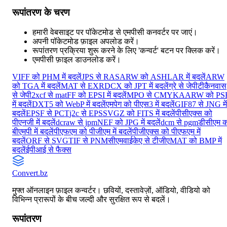
रूपांतरण के चरण
हमारी वेबसाइट पर पॉकेटमोड से एमपीसी कनवर्टर पर जाएं।
अपनी पॉकेटमोड फ़ाइल अपलोड करें।
रूपांतरण प्रक्रिया शुरू करने के लिए 'कन्वर्ट' बटन पर क्लिक करें।
एमपीसी फ़ाइल डाउनलोड करें।
VIFF को PHM में बदलें
JPS से RAS
ARW को ASHLAR में बदलें
ARW
को TGA में बदलें
MAT से EXR
DCX को JPT में बदलें
ग्रे से जेपीटी
कैनवास
से जेपी2
xcf से mat
FF को EPSI में बदलें
MPO से CMYKA
ARW को PS
में बदलें
DXT5 को WebP में बदलें
एमपेग को पीएस3 में बदलें
GIF87 से JNG में
बदलें
EPSF से PCT
j2c से EPS
SVGZ को FITS में बदलें
पीसीएक्स को
पीएनजी में बदलें
dcraw से jpm
NEF को JPG में बदलें
dcm से pgm
डीसीएम क
बीएमपी में बदलें
पीएफएम को पीजीएम में बदलें
पीजीएक्स को पीएफएम में
बदलें
ORF से SVG
TIF से PNM
सीएमवाईकेए से टीजीए
MAT को BMP में
बदलें
ईपीआई से फैक्स
Convert
.bz
मुफ्त ऑनलाइन फ़ाइल कन्वर्टर। छवियों, दस्तावेज़ों, ऑडियो, वीडियो को
विभिन्न प्रारूपों के बीच जल्दी और सुरक्षित रूप से बदलें।
रूपांतरण