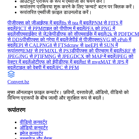
आउटपुट प्रारूप के रूप में एमवीजी का चयन करें।
रूपांतरण प्रक्रिया शुरू करने के लिए 'कन्वर्ट' बटन पर क्लिक करें।
रूपांतरित एमवीजी फ़ाइल डाउनलोड करें।
पीजीएक्स को जीआईएफ में बदलें
fts से tga में बदलें
PNM से FITS में
बदलें
PICT से PPM
टाइल को पीपीएम में बदलें
PFA को PNG में
बदलें
सीएमवाईकेए से जे2के
पीडीएफ को सीएमवाईके में बदलें
j2k से PDF
DCM
से DDS
पीसीएक्स को ग्रेया में बदलें
जेपीई से पीजीएक्स
SVG को ePub में
बदलें
EPI से CAL
PNG8 से FTS
dcraw से jpe
EPI से SUN में
रूपांतरण
EMF से PFM
JXL से PS3
डीपीएक्स को पीएचएम में बदलें
SRF से
JPEG
JNG से PTIF
MNG से JPEG
DCX को MAP में बदलें
JPEG को
वेक्टर में बदलें
ओटीएफ को ईपीडीएफ में बदलें
ttf से mvg
MAT से JPS में
बदलें
टाइल को वेबपी में बदलें
JPC से PFM
Convert
.bz
मुफ्त ऑनलाइन फ़ाइल कन्वर्टर। छवियों, दस्तावेज़ों, ऑडियो, वीडियो को
विभिन्न प्रारूपों के बीच जल्दी और सुरक्षित रूप से बदलें।
रूपांतरण
वीडियो कनवर्टर
ऑडियो कनवर्टर
इमेज कनवर्टर
दस्तावेज़ और ईबुक