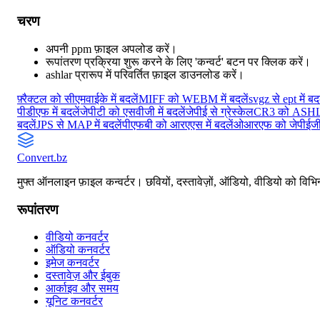
चरण
अपनी ppm फ़ाइल अपलोड करें।
रूपांतरण प्रक्रिया शुरू करने के लिए 'कन्वर्ट' बटन पर क्लिक करें।
ashlar प्रारूप में परिवर्तित फ़ाइल डाउनलोड करें।
फ़्रैक्टल को सीएमवाईके में बदलें
MIFF को WEBM में बदलें
svgz से ept में बदल
पीडीएफ में बदलें
जेपीटी को एसवीजी में बदलें
जेपीई से ग्रेस्केल
CR3 को ASHLAR
बदलें
JPS से MAP में बदलें
पीएफबी को आरएएस में बदलें
ओआरएफ को जेपीईज
Convert
.bz
मुफ्त ऑनलाइन फ़ाइल कन्वर्टर। छवियों, दस्तावेज़ों, ऑडियो, वीडियो को विभिन्
रूपांतरण
वीडियो कनवर्टर
ऑडियो कनवर्टर
इमेज कनवर्टर
दस्तावेज़ और ईबुक
आर्काइव और समय
यूनिट कनवर्टर