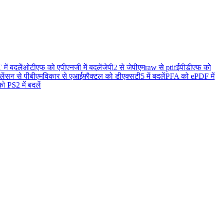
ें बदलें
ओटीएफ को एपीएनजी में बदलें
जेपी2 से जेपीएम
raw से ptif
ईपीडीएफ को
ें
सन से पीबीएम
विकार से एआई
फ़्रैक्टल को डीएक्सटी5 में बदलें
PFA को ePDF में
ो PS2 में बदलें