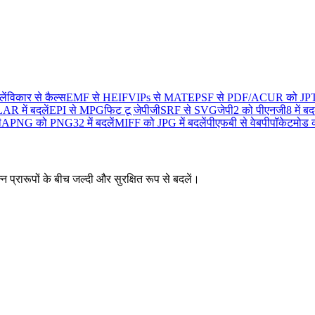
ें
विकार से कैल्स
EMF से HEIF
VIPs से MAT
EPSF से PDF/A
CUR को JPT म
 में बदलें
EPI से MPG
फिट टू जेपीजी
SRF से SVG
जेपी2 को पीएनजी8 में बदल
ी
APNG को PNG32 में बदलें
MIFF को JPG में बदलें
पीएफबी से वेबपी
पॉकेटमोड क
न प्रारूपों के बीच जल्दी और सुरक्षित रूप से बदलें।