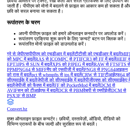
छवियां आमतौर पर टेक्स्ट, रेखा कला और सरल ग्राफिक्स के लिए उपयोग की
जाती हैं। पीपीएम को मोनो में बदलने से फ़ाइल का आकार कम हो सकता है औ
छवि को सरल बनाया जा सकता है।
रूपांतरण के चरण
अपनी पीपीएम फ़ाइल को हमारे ऑनलाइन कनवर्टर पर अपलोड करें।
रूपांतरण प्रक्रिया शुरू करने के लिए 'कन्वर्ट' बटन पर क्लिक करें।
रूपांतरित मोनो फ़ाइल को डाउनलोड करें।
ग्रे से जेपीएस
पीपीएम को एचडीआर में बदलें
टीटीसी को एचडीआर में बदलें
MIF
को MPC में बदलें
RAS से ICO
MPC से PTIF
CR3 को FF में बदलें
HEIF स
EPT3
JPS से SUN में बदलें
XPS को PJPEG में बदलें
RAW से FTS
FTS स
PPM
PNG64 से MIFF
मैप को एसवीजी में बदलें
PNG8 से PNG64
आइकन
को रास में बदलें
pct से wbmp
fts से jps में बदलें
CRW से TIF
टीआईएफ64 क
सीएमवाईके में बदलें
जेपीजी को सीएमवाईके में बदलें
पीजीएक्स को सीएमवाईकेए मे
बदलें
जेपीजी को फैक्स में बदलें
FF को PocketMod में बदलें
DCM से
AVIF
सन को टीआईएफ में बदलें
DCR से PBM
वेबपी से एमपीईजी
DCM से
PS
X3F से BMP
Convert
.bz
मुफ्त ऑनलाइन फ़ाइल कन्वर्टर। छवियों, दस्तावेज़ों, ऑडियो, वीडियो को
विभिन्न प्रारूपों के बीच जल्दी और सुरक्षित रूप से बदलें।