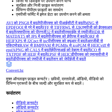
किसी भी डिवाइस पर उपयोग करने योग्य
सुरक्षित और निजी फ़ाइल रूपांतरण
विभिन्न पीपीएम फ़ाइलों का समर्थन
एमपीसी फॉर्मेट में इमेज डेटा का उपयोग करने की क्षमता
AVI को PNG8 में बदलें
पीजीएक्स को पीआईसीटी में बदलें
MNG से
EPDF
QOI से ग्रे में बदलें
FFF से TIFF
RWL से J2K
एमपीजी को ईएक्सआर
में बदलें
एक्सपीएस को पीएनजी32 में बदलें
सीएमवाईके से एमवीजी
HDR से
MAT
DXT5 को JPS में बदलें
पीजीएक्स को ईपीएस में बदलें
ORF से
HEIF
XPS से J2C
pct से jpc
पीसीएक्स को क्यूआर में बदलें
आरजीबी से
पॉकेटमोड
RAW से BMP
PAM से PGM
fts से ico
PGM से HEIC
viff से
epsf
APNG को CALS में बदलें
ईपीएसआई को वेबएम में बदलें
ICO से
TXT
PDF को HEIF में बदलें
EPSF से HEIC
डीपीएक्स को एमएसवीजी में
बदलें
डीपीएक्स को एमपीजी में बदलें
सन को जेपीईजी में बदलें
Convert
.bz
मुफ्त ऑनलाइन फ़ाइल कन्वर्टर। छवियों, दस्तावेज़ों, ऑडियो, वीडियो को
विभिन्न प्रारूपों के बीच जल्दी और सुरक्षित रूप से बदलें।
रूपांतरण
वीडियो कनवर्टर
ऑडियो कनवर्टर
इमेज कनवर्टर