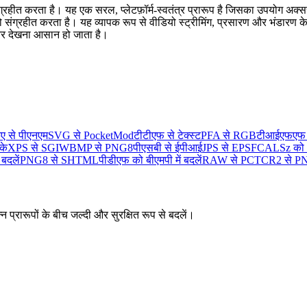
ंग्रहीत करता है। यह एक सरल, प्लेटफ़ॉर्म-स्वतंत्र प्रारूप है जिसका उपयोग अक्सर
ो संग्रहीत करता है। यह व्यापक रूप से वीडियो स्ट्रीमिंग, प्रसारण और भंडारण 
ा और देखना आसान हो जाता है।
ए से पीएनएम
SVG से PocketMod
टीटीएफ से टेक्स्ट
PFA से RGB
टीआईएफएफ को
के
XPS से SGI
WBMP से PNG8
पीएसबी से ईपीआई
JPS से EPSF
CALSz को S
बदलें
PNG8 से SHTML
पीडीएफ को बीएमपी में बदलें
RAW से PCT
CR2 से 
न प्रारूपों के बीच जल्दी और सुरक्षित रूप से बदलें।