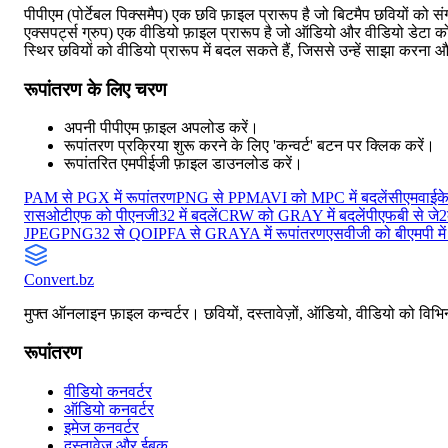
पीपीएम (पोर्टेबल पिक्समैप) एक छवि फ़ाइल प्रारूप है जो बिटमैप छवियों को स
एक्सपर्ट्स ग्रुप) एक वीडियो फ़ाइल प्रारूप है जो ऑडियो और वीडियो डेटा क
स्थिर छवियों को वीडियो प्रारूप में बदल सकते हैं, जिससे उन्हें साझा करन
रूपांतरण के लिए चरण
अपनी पीपीएम फ़ाइल अपलोड करें।
रूपांतरण प्रक्रिया शुरू करने के लिए 'कन्वर्ट' बटन पर क्लिक करें।
रूपांतरित एमपीईजी फ़ाइल डाउनलोड करें।
PAM से PGX में रूपांतरण
PNG से PPM
AVI को MPC में बदलें
सीएमवाईके
रास
ओटीएफ को पीएनजी32 में बदलें
CRW को GRAY में बदलें
पीएफबी से जे2
JPEG
PNG32 से QOI
PFA से GRAYA में रूपांतरण
एसवीजी को बीएमपी में 
Convert
.bz
मुफ्त ऑनलाइन फ़ाइल कन्वर्टर। छवियों, दस्तावेज़ों, ऑडियो, वीडियो को विभिन्
रूपांतरण
वीडियो कनवर्टर
ऑडियो कनवर्टर
इमेज कनवर्टर
दस्तावेज़ और ईबुक