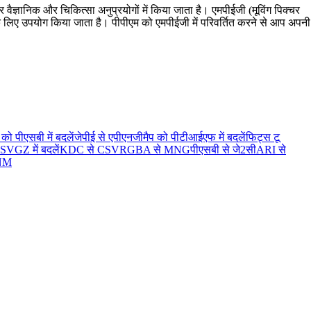
 वैज्ञानिक और चिकित्सा अनुप्रयोगों में किया जाता है। एमपीईजी (मूविंग पिक्चर
के लिए उपयोग किया जाता है। पीपीएम को एमपीईजी में परिवर्तित करने से आप अपनी
 पीएसबी में बदलें
जेपीई से एपीएनजी
मैप को पीटीआईएफ में बदलें
फिट्स टू
VGZ में बदलें
KDC से CSV
RGBA से MNG
पीएसबी से जे2सी
ARI से
PNM