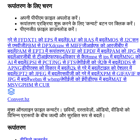
रूपांतरण के लिए चरण
अपनी पीपीएम फ़ाइल अपलोड करें।
रूपांतरण प्रक्रिया शुरू करने के लिए 'कन्वर्ट' बटन पर क्लिक करें।
पीएनजी8 फ़ाइल डाउनलोड करें।
ग्रे से FF
DXT1 को EPS में बदलें
RAF को RAS में बदलें
MOS से J2C
सन
से एमवीजी
PBM से DPX
dcraw से MIFF
जीआईएफ को आरजीबीए में
बदलें
PAM से EPT3 में रूपांतरण
AVIF को EPDF में बदलें
PAM को JPG में
बदलें
आरजीबी से टीआईएफएफ64
विकार से कैल
mng से jps में बदलें
MNG क
AI में बदलें
EPSI से PCT
JNG से FTS
जेपीईजी को जे2के में बदलें
DDS से
APNG
डीपीएक्स को विकार में बदलें
j2k से ग्रे में बदलें
टाइल को ऐशलर में
बदलें
EPT2 को JPEG में बदलें
एसवीजी को ग्रे में बदलें
XPM से GIF
AVIF क
JPG में बदलें
webm से wbmp
जेपीईजी को ईपीडीएफ में बदलें
MAT से
MSVG
PHM से CUR
Convert
.bz
मुफ्त ऑनलाइन फ़ाइल कन्वर्टर। छवियों, दस्तावेज़ों, ऑडियो, वीडियो को
विभिन्न प्रारूपों के बीच जल्दी और सुरक्षित रूप से बदलें।
रूपांतरण
वीडियो कनवर्टर