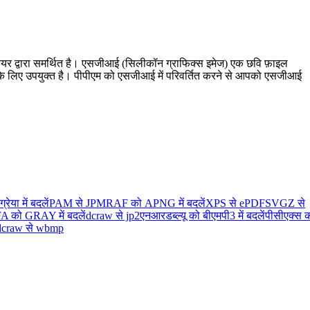
्टवेयर द्वारा समर्थित है। एसजीआई (सिलीकॉन ग्राफिक्स इमेज) एक छवि फ़ाइल
ने के लिए उपयुक्त है। पीपीएम को एसजीआई में परिवर्तित करने से आपको एसजीआई
या में बदलें
PAM से JPM
RAF को APNG में बदलें
XPS से ePDF
SVGZ से
A को GRAY में बदलें
dcraw से jp2
एनआरडब्ल्यू को बीएमपी3 में बदलें
पीसीएक्स 
dcraw से wbmp