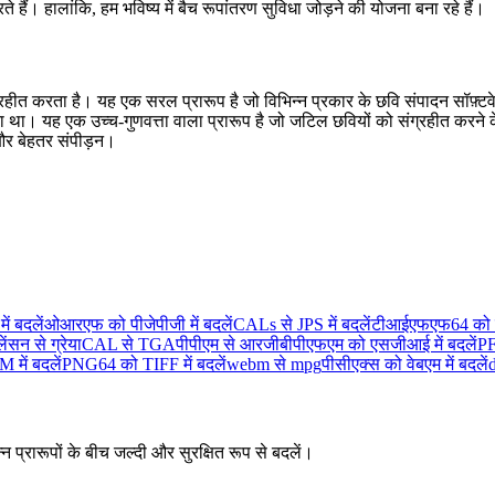
 हैं। हालांकि, हम भविष्य में बैच रूपांतरण सुविधा जोड़ने की योजना बना रहे हैं।
संग्रहीत करता है। यह एक सरल प्रारूप है जो विभिन्न प्रकार के छवि संपादन सॉफ़
जाता था। यह एक उच्च-गुणवत्ता वाला प्रारूप है जो जटिल छवियों को संग्रहीत कर
 और बेहतर संपीड़न।
 बदलें
ओआरएफ को पीजेपीजी में बदलें
CALs से JPS में बदलें
टीआईएफएफ64 को ग्रे
ें
सन से ग्रेया
CAL से TGA
पीपीएम से आरजीबी
पीएफएम को एसजीआई में बदलें
PF
में बदलें
PNG64 को TIFF में बदलें
webm से mpg
पीसीएक्स को वेबएम में बदलें
न प्रारूपों के बीच जल्दी और सुरक्षित रूप से बदलें।