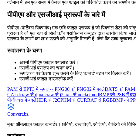
वर्तमान में, हम एक समय में केवल एक फ़ाइल को परिवर्तित करने का समर्थन करते
पीपीएम और एसजीआई प्रारूपों के बारे में
पीपीएम (पोर्टेबल पिक्समैप) एक छवि फ़ाइल प्रारूप है जो पिक्सेल डेटा को 
प्रारूप है जो मूल रूप से सिलीकॉन ग्राफिक्स कंप्यूटर द्वारा उपयोग किया 
प्रारूप के लाभों का लाभ उठाने की अनुमति मिलती है, जैसे कि उच्च गुणवत्ता
रूपांतरण के चरण
अपनी पीपीएम फ़ाइल अपलोड करें।
एसजीआई प्रारूप का चयन करें।
रूपांतरण प्रक्रिया शुरू करने के लिए 'कन्वर्ट' बटन पर क्लिक करें।
एसजीआई फ़ाइल डाउनलोड करें।
PAM से EPT3 में रूपांतरण
PNG00 को PNG32 में बदलें
DXT5 को PAM में
CAL
dcraw से dpx
dcraw से j2k
xcf से pocketmod
BMP को PSB में बदल
पीजीएक्स में बदलें
HDR से J2C
PHM से CUR
RAF से RGB
BMP को PPM 
Convert
.bz
मुफ्त ऑनलाइन फ़ाइल कन्वर्टर। छवियों, दस्तावेज़ों, ऑडियो, वीडियो को विभिन्
रूपांतरण