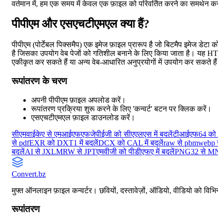
वर्तमान में, हम एक समय में केवल एक फ़ाइल को परिवर्तित करने का समर्थन कर
पीपीएम और एसएचटीएमएल क्या हैं?
पीपीएम (पोर्टेबल पिक्समैप) एक इमेज फ़ाइल प्रारूप है जो बिटमैप इमेज डे
है जिसका उपयोग वेब पेजों को गतिशील बनाने के लिए किया जाता है। यह HTML क
एकीकृत कर सकते हैं या अन्य वेब-आधारित अनुप्रयोगों में उपयोग कर सकते है
रूपांतरण के चरण
अपनी पीपीएम फ़ाइल अपलोड करें।
रूपांतरण प्रक्रिया शुरू करने के लिए 'कन्वर्ट' बटन पर क्लिक करें।
एसएचटीएमएल फ़ाइल डाउनलोड करें।
सीएमवाईकेए से एमआईएफएफ
जेपीईजी को सीएएलएस में बदलें
टीआईएफ64 को पी
से pdf
EXR को DXT1 में बदलें
DCX को CAL में बदलें
raw से pbm
webp स
बदलें
AI से JXL
MRW से JPT
एमवीजी को पीडीएफए में बदलें
PNG32 से M
Convert
.bz
मुफ्त ऑनलाइन फ़ाइल कन्वर्टर। छवियों, दस्तावेज़ों, ऑडियो, वीडियो को विभिन्
रूपांतरण