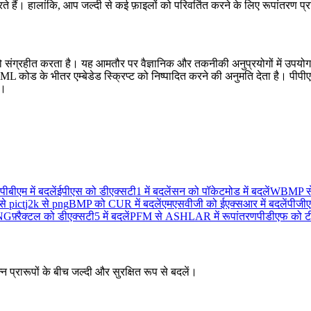
ते हैं। हालांकि, आप जल्दी से कई फ़ाइलों को परिवर्तित करने के लिए रूपांतरण प्
टा को संग्रहीत करता है। यह आमतौर पर वैज्ञानिक और तकनीकी अनुप्रयोगों में उ
ोड के भीतर एम्बेडेड स्क्रिप्ट को निष्पादित करने की अनुमति देता है। पीपीएम फ
ं।
बीएम में बदलें
ईपीएस को डीएक्सटी1 में बदलें
सन को पॉकेटमोड में बदलें
WBMP स
े pict
j2k से png
BMP को CUR में बदलें
एमएसवीजी को ईएक्सआर में बदलें
पीजीए
NG
फ़्रैक्टल को डीएक्सटी5 में बदलें
PFM से ASHLAR में रूपांतरण
पीडीएफ को टी
न प्रारूपों के बीच जल्दी और सुरक्षित रूप से बदलें।