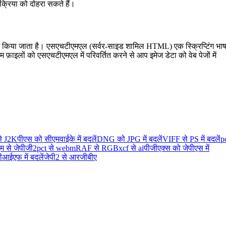
रक्रिया को दोहरा सकते हैं।
पयोग किया जाता है। एसएचटीएमएल (सर्वर-साइड शामिल HTML) एक स्क्रिप्टिंग भाष
़ाइलों को एसएचटीएमएल में परिवर्तित करने से आप इमेज डेटा को वेब पेजों में
े J2K
पीएस को सीएमवाईके में बदलें
DNG को JPG में बदलें
VIFF से PS में बदलें
p
म से जेपीजी2
pct से webm
RAF से RGB
xcf से ai
पीजीएक्स को जेपीएस में
आईएफ में बदलें
जेपी2 से आरजीबीए