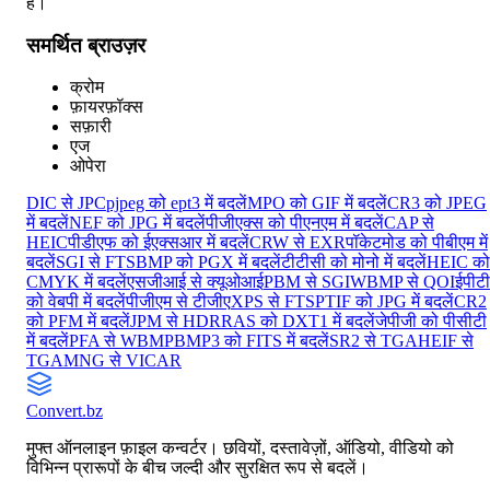
है।
समर्थित ब्राउज़र
क्रोम
फ़ायरफ़ॉक्स
सफ़ारी
एज
ओपेरा
DIC से JPC
pjpeg को ept3 में बदलें
MPO को GIF में बदलें
CR3 को JPEG
में बदलें
NEF को JPG में बदलें
पीजीएक्स को पीएनएम में बदलें
CAP से
HEIC
पीडीएफ को ईएक्सआर में बदलें
CRW से EXR
पॉकेटमोड को पीबीएम में
बदलें
SGI से FTS
BMP को PGX में बदलें
टीटीसी को मोनो में बदलें
HEIC को
CMYK में बदलें
एसजीआई से क्यूओआई
PBM से SGI
WBMP से QOI
ईपीट
को वेबपी में बदलें
पीजीएम से टीजीए
XPS से FTS
PTIF को JPG में बदलें
CR2
को PFM में बदलें
JPM से HDR
RAS को DXT1 में बदलें
जेपीजी को पीसीटी
में बदलें
PFA से WBMP
BMP3 को FITS में बदलें
SR2 से TGA
HEIF से
TGA
MNG से VICAR
Convert
.bz
मुफ्त ऑनलाइन फ़ाइल कन्वर्टर। छवियों, दस्तावेज़ों, ऑडियो, वीडियो को
विभिन्न प्रारूपों के बीच जल्दी और सुरक्षित रूप से बदलें।