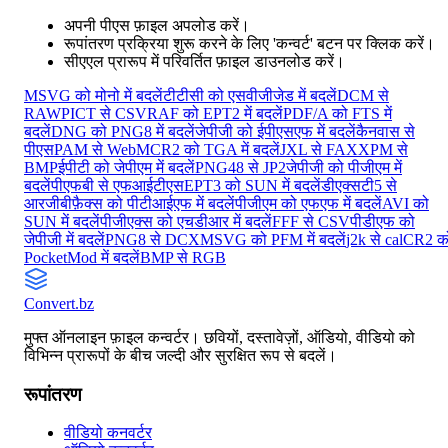
अपनी पीएस फ़ाइल अपलोड करें।
रूपांतरण प्रक्रिया शुरू करने के लिए 'कन्वर्ट' बटन पर क्लिक करें।
सीएएल प्रारूप में परिवर्तित फ़ाइल डाउनलोड करें।
MSVG को मोनो में बदलें
टीटीसी को एसवीजीजेड में बदलें
DCM से
RAW
PICT से CSV
RAF को EPT2 में बदलें
PDF/A को FTS में
बदलें
DNG को PNG8 में बदलें
जेपीजी को ईपीएसएफ में बदलें
कैनवास से
पीएस
PAM से WebM
CR2 को TGA में बदलें
JXL से FAX
XPM से
BMP
ईपीटी को जेपीएम में बदलें
PNG48 से JP2
जेपीजी को पीजीएम में
बदलें
पीएफबी से एफआईटीएस
EPT3 को SUN में बदलें
डीएक्सटी5 से
आरजीबी
फ़ैक्स को पीटीआईएफ में बदलें
पीजीएम को एफएफ में बदलें
AVI को
SUN में बदलें
पीजीएक्स को एचडीआर में बदलें
FFF से CSV
पीडीएफ को
जेपीजी में बदलें
PNG8 से DCX
MSVG को PFM में बदलें
j2k से cal
CR2 क
PocketMod में बदलें
BMP से RGB
Convert
.bz
मुफ्त ऑनलाइन फ़ाइल कन्वर्टर। छवियों, दस्तावेज़ों, ऑडियो, वीडियो को
विभिन्न प्रारूपों के बीच जल्दी और सुरक्षित रूप से बदलें।
रूपांतरण
वीडियो कनवर्टर