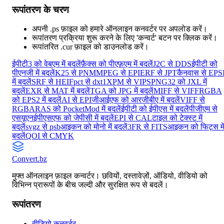
रूपांतरण के चरण
अपनी .ps फ़ाइल को हमारे ऑनलाइन कनवर्टर पर अपलोड करें।
रूपांतरण प्रक्रिया शुरू करने के लिए 'कन्वर्ट' बटन पर क्लिक करें।
रूपांतरित .cur फ़ाइल को डाउनलोड करें।
ईपीटी3 को वेबएम में बदलें
फ़ैक्स को पीएफ़एम में बदलें
J2C से DDS
ईपीटी को
पीएनजी में बदलें
K25 से PNM
MPEG से EPI
ERF से JPT
कैनवास से EPS
में बदलें
SRF से HEIF
pct से dxt1
XPM से VIPS
PNG32 को JXL में
बदलें
EXR से MAT में बदलें
TGA को JPG में बदलें
MIFF से VIFF
RGBA
को EPS2 में बदलें
AI से EPI
जीआईएफ को आरजीबीए में बदलें
VIFF से
RGBA
RAS को PocketMod में बदलें
ईपीटी को ईपीएस में बदलें
पीजीएम से
एसयूएन
ईपीएसएफ को जेपीसी में बदलें
EPI से CAL
टाइल को टेक्स्ट में
बदलें
svgz से psb
आइकन को मोनो में बदलें
3FR से FITS
आइकन को फिट्स मे
बदलें
QOI से CMYK
Convert
.bz
मुफ्त ऑनलाइन फ़ाइल कन्वर्टर। छवियों, दस्तावेज़ों, ऑडियो, वीडियो को
विभिन्न प्रारूपों के बीच जल्दी और सुरक्षित रूप से बदलें।
रूपांतरण
वीडियो कनवर्टर