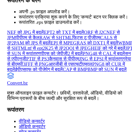
रूपांतरण के चरण
अपनी .ps फ़ाइल अपलोड करें।
रूपांतरण प्रक्रिया शुरू करने के लिए 'कन्वर्ट' बटन पर क्लिक करें।
रूपांतरित .eps फ़ाइल डाउनलोड करें।
NEF को JPG में बदलें
EPT2 को TXT में बदलें
ORF से J2C
NEF से
JPM
पीपीएम से कैल
RAW से SHTML
फिट्स टू पीजीएम
CALS से
JP2
PAM को JPS में बदलें
EPI से MPEG
RAS को DXT1 में बदलें
WBM
से SHTML
ttf से ept2
K25 से JP2
QOI से JPEG
HEIF को ग्रे में बदलें
JP
से SUN में रूपांतरण
पीएस को जेपीजी2 में बदलें
PNG48 से CAL में बदलें
सन
से एपीएनजी
PTIF से PS3
कैनवास से पीपीएम
JNG से EPSI में रूपांतरण
ग्रेया
से बीएमपी3
FFF से PNG
आरजीबी से एसएचटीएमएल
PNG8 को CUR में
बदलें
ईपीएसएफ को पीजेपेग में बदलें
CAP से BMP
BMP को SUN में बदलें
Convert
.bz
मुफ्त ऑनलाइन फ़ाइल कन्वर्टर। छवियों, दस्तावेज़ों, ऑडियो, वीडियो को
विभिन्न प्रारूपों के बीच जल्दी और सुरक्षित रूप से बदलें।
रूपांतरण
वीडियो कनवर्टर
ऑडियो कनवर्टर
इमेज कनवर्टर