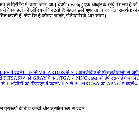
ख्य रूप से प्रिंटिंग में किया जाता था। वेबपी (.webp) एक आधुनिक छवि प्रारूप ह
िससे वेबसाइटों की लोडिंग गति बढ़ती है; बेहतर छवि गुणवत्ता; पारदर्शिता समर्थन
्शित करती हैं, जैसे कि ई-कॉमर्स साइटें, पोर्टफोलियो और ब्लॉग।
FF में बदलें
PTIF से VICAR
DDS से SGI
आरजीबीए से फिट्स
टीटीसी से जेपी
े FITS
ARW को GRAY में बदलें
TGA से MNG
टाइल को ईपीएसआई में बदलें
ट
से TIF
ईपीटी को पीएचएम में बदलें
VIPS से PGM
RGBA को APNG में बदलें
we
न प्रारूपों के बीच जल्दी और सुरक्षित रूप से बदलें।