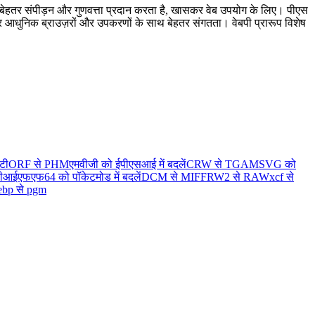
ै जो बेहतर संपीड़न और गुणवत्ता प्रदान करता है, खासकर वेब उपयोग के लिए। पीएस
; और आधुनिक ब्राउज़रों और उपकरणों के साथ बेहतर संगतता। वेबपी प्रारूप विशेष
टी
ORF से PHM
एमवीजी को ईपीएसआई में बदलें
CRW से TGA
MSVG को
ीआईएफएफ64 को पॉकेटमोड में बदलें
DCM से MIFF
RW2 से RAW
xcf से
bp से pgm