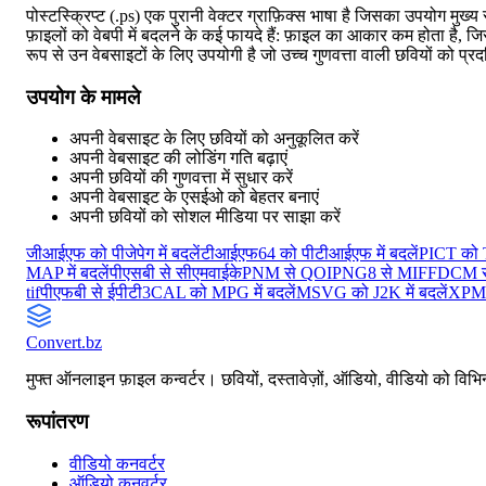
पोस्टस्क्रिप्ट (.ps) एक पुरानी वेक्टर ग्राफ़िक्स भाषा है जिसका उपयोग मु
फ़ाइलों को वेबपी में बदलने के कई फायदे हैं: फ़ाइल का आकार कम होता है, ज
रूप से उन वेबसाइटों के लिए उपयोगी है जो उच्च गुणवत्ता वाली छवियों को प्रदर
उपयोग के मामले
अपनी वेबसाइट के लिए छवियों को अनुकूलित करें
अपनी वेबसाइट की लोडिंग गति बढ़ाएं
अपनी छवियों की गुणवत्ता में सुधार करें
अपनी वेबसाइट के एसईओ को बेहतर बनाएं
अपनी छवियों को सोशल मीडिया पर साझा करें
जीआईएफ को पीजेपेग में बदलें
टीआईएफ64 को पीटीआईएफ में बदलें
PICT को TI
MAP में बदलें
पीएसबी से सीएमवाईके
PNM से QOI
PNG8 से MIFF
DCM स
tif
पीएफबी से ईपीटी3
CAL को MPG में बदलें
MSVG को J2K में बदलें
XPM 
Convert
.bz
मुफ्त ऑनलाइन फ़ाइल कन्वर्टर। छवियों, दस्तावेज़ों, ऑडियो, वीडियो को विभिन्
रूपांतरण
वीडियो कनवर्टर
ऑडियो कनवर्टर