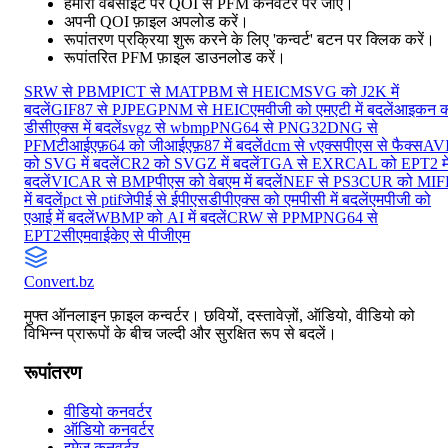
हमारी वेबसाइट पर QOI से PFM कनवर्टर पर जाएं।
अपनी QOI फ़ाइल अपलोड करें।
रूपांतरण प्रक्रिया शुरू करने के लिए 'कन्वर्ट' बटन पर क्लिक करें।
रूपांतरित PFM फ़ाइल डाउनलोड करें।
SRW से PBM
PICT से MAT
PBM से HEIC
MSVG को J2K में
बदलें
GIF87 से PJPEG
PNM से HEIC
एमवीजी को एमएटी में बदलें
आइकन क
डीसीएक्स में बदलें
svgz से wbmp
PNG64 से PNG32
DNG से
PFM
टीआईएफ़64 को जीआईएफ़87 में बदलें
dcm से v
एक्सपीएस से फैक्स
AV
को SVG में बदलें
CR2 को SVGZ में बदलें
TGA से EXR
CAL को EPT2 मे
बदलें
VICAR से BMP
पीएस को वेबएम में बदलें
NEF से PS3
CUR को MIF
में बदलें
pct से ptif
जेपीई से ईपीएस
डीपीएक्स को एमपीसी में बदलें
एमपीजी को
एआई में बदलें
WBMP को AI में बदलें
CRW से PPM
PNG64 से
EPT2
सीएमवाईकेए से पीजीएम
Convert
.bz
मुफ्त ऑनलाइन फ़ाइल कन्वर्टर। छवियों, दस्तावेज़ों, ऑडियो, वीडियो को
विभिन्न प्रारूपों के बीच जल्दी और सुरक्षित रूप से बदलें।
रूपांतरण
वीडियो कनवर्टर
ऑडियो कनवर्टर
इमेज कनवर्टर