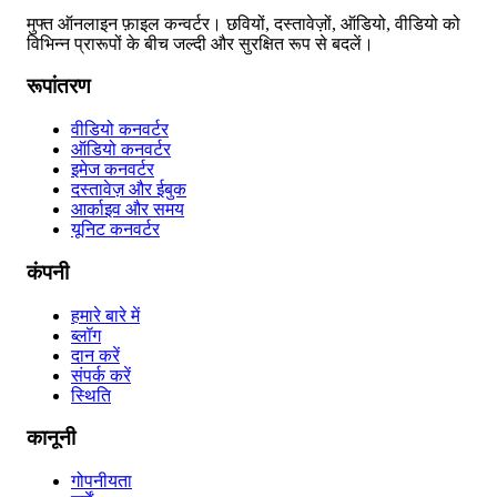
मुफ्त ऑनलाइन फ़ाइल कन्वर्टर। छवियों, दस्तावेज़ों, ऑडियो, वीडियो को
विभिन्न प्रारूपों के बीच जल्दी और सुरक्षित रूप से बदलें।
रूपांतरण
वीडियो कनवर्टर
ऑडियो कनवर्टर
इमेज कनवर्टर
दस्तावेज़ और ईबुक
आर्काइव और समय
यूनिट कनवर्टर
कंपनी
हमारे बारे में
ब्लॉग
दान करें
संपर्क करें
स्थिति
कानूनी
गोपनीयता