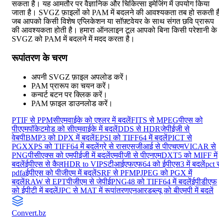
सकता है। यह आमतौर पर वैज्ञानिक और चिकित्सा इमेजिंग में उपयोग किया
जाता है। SVGZ फ़ाइलों को PAM में बदलने की आवश्यकता तब हो सकती ह
जब आपको किसी विशेष एप्लिकेशन या सॉफ़्टवेयर के साथ संगत छवि प्रारूप
की आवश्यकता होती है। हमारा ऑनलाइन टूल आपको बिना किसी परेशानी के
SVGZ को PAM में बदलने में मदद करता है।
रूपांतरण के चरण
अपनी SVGZ फ़ाइल अपलोड करें।
PAM प्रारूप का चयन करें।
कन्वर्ट बटन पर क्लिक करें।
PAM फ़ाइल डाउनलोड करें।
PTIF से PPM
सीएमवाईके को एश्लर में बदलें
FITS से MPEG
पीएस को
पीएएम
पॉकेटमोड को सीएमवाईके में बदलें
DDS से HDR
जेपीईजी से
वेबपी
BMP3 को DPX में बदलें
EPSI को TIFF64 में बदलें
PICT से
PGX
XPS को TIFF64 में बदलें
ग्रे से रास
एसजीआई से पीएचएम
VICAR से
PNG
पीसीएक्स को एमपीईजी में बदलें
एमवीजी से पीएनएम
DXT5 को MIFF में
बदलें
ईपीएस से कैल
HDR to VIPS
टीआईएफएफ64 को ईपीएस3 में बदलें
pct 
pdfa
ईपीएस को पीजीएम में बदलें
SRF से PFM
PJPEG को PGX में
बदलें
RAW से EPT
पीजीएम से जेपीई
PNG48 को TIFF64 में बदलें
ईपीडीएफ
को ईपीटी में बदलें
JPC से MAT में रूपांतरण
एनआरडब्ल्यू को बीएमपी में बदलें
Convert
.bz