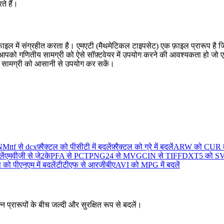
ते हैं।
 फ़ाइल में संग्रहीत करता है। एमएटी (मैथमेटिकल टाइपसेट) एक फ़ाइल प्रारूप ह
 आपको गणितीय सामग्री को ऐसे सॉफ़्टवेयर में उपयोग करने की आवश्यकता हो ज
ीय सामग्री को आसानी से उपयोग कर सकें।
PNM
ttf से dcx
फ़्रैक्टल को पीसीटी में बदलें
फ़्रैक्टल को ग्रे में बदलें
ARW को CUR में
ें
एमवीजी से जे2के
PFA से PCT
PNG24 से MVG
CIN से TIFF
DXT5 को SVG 
 को पीएनएम में बदलें
टीटीएफ से आरजीबीए
AVI को MPG में बदलें
न प्रारूपों के बीच जल्दी और सुरक्षित रूप से बदलें।