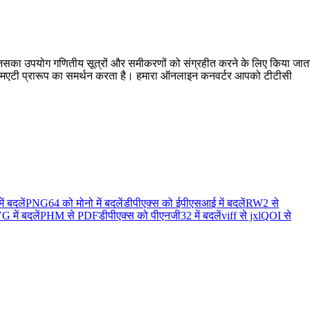
ै जिसका उपयोग गणितीय सूत्रों और समीकरणों को संग्रहीत करने के लिए किया जात
ो एमएटी प्रारूप का समर्थन करता है। हमारा ऑनलाइन कनवर्टर आपको टीटीसी
 बदलें
PNG64 को मोनो में बदलें
डीपीएक्स को ईपीएसआई में बदलें
RW2 से
में बदलें
PHM से PDF
डीपीएक्स को पीएनजी32 में बदलें
viff से jxl
QOI से