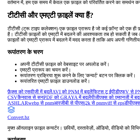
वर्तमान में, हम एक समय में केवल एक फ़ाइल को परिवर्तित करने का समर्थन कर
टीटीसी और एमएटी फ़ाइलें क्या हैं?
टीटीसी (ट्रू टाइप कलेक्शन) एक फ़ाइल प्रारूप है जो कई फ़ॉन्ट को एक ही
है। टीटीसी फ़ाइलों को एमएटी में बदलने की आवश्यकता तब हो सकती है जब
फ़ाइलों को एमएटी प्रारूप में बदलने में मदद करता है ताकि आप अपनी गणित
रूपांतरण के चरण
अपनी टीटीसी फ़ाइल को वेबसाइट पर अपलोड करें।
एमएटी प्रारूप का चयन करें।
रूपांतरण प्रक्रिया शुरू करने के लिए 'कन्वर्ट' बटन पर क्लिक करें।
रूपांतरित एमएटी फ़ाइल डाउनलोड करें।
फ़ैक्स को एसवीजी में बदलें
AVI को PNM में बदलें
फिट्स टू ईपीडीएफ
V से 
CSV
कैनवास से सन
PDF को GRAYA में बदलें
पीजीएक्स को एमएनजी में बदल
ASHLAR
webp से pnm
आरजीबी से पीएस
j2k से pnm
viff से eps
डीपीएक्स
Convert
.bz
मुफ्त ऑनलाइन फ़ाइल कन्वर्टर। छवियों, दस्तावेज़ों, ऑडियो, वीडियो को विभिन्
रूपांतरण