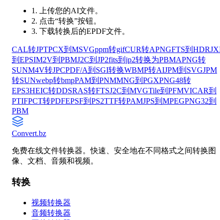
1. 上传您的AI文件。
2. 点击“转换”按钮。
3. 下载转换后的EPDF文件。
CAL转JPT
PCX到MSVG
ppm转gif
CUR转APNG
FTS到HDR
JX
到EPSI
M2V到PBM
J2C到JP2
fits到jp2
转换为PBM
APNG转
SUN
M4V转JPC
PDF/A到SGI转换
WBMP转AI
JPM到SVG
JPM
转SUN
webp转bmp
PAM到PNM
MNG到PGX
PNG48转
EPS3
HEIC转DDS
RAS转FTS
J2C到MVG
Tile到PFM
VICAR到
PTIF
PCT转PDF
EPSF到PS2
TTF转PAM
JPS到MPEG
PNG32到
PBM
Convert
.bz
免费在线文件转换器。快速、安全地在不同格式之间转换图
像、文档、音频和视频。
转换
视频转换器
音频转换器