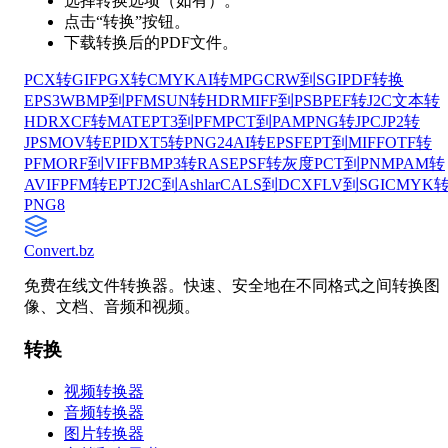
选择转换选项（如有）。
点击“转换”按钮。
下载转换后的PDF文件。
PCX转GIF
PGX转CMYK
AI转MPG
CRW到SGI
PDF转换
EPS3
WBMP到PFM
SUN转HDR
MIFF到PSB
PEF转J2C
文本转
HDR
XCF转MAT
EPT3到PFM
PCT到PAM
PNG转JPC
JP2转
JPS
MOV转EPI
DXT5转PNG24
AI转EPSF
EPT到MIFF
OTF转
PFM
ORF到VIFF
BMP3转RAS
EPSF转灰度
PCT到PNM
PAM转
AVIF
PFM转EPT
J2C到Ashlar
CALS到DCX
FLV到SGI
CMYK
PNG8
Convert
.bz
免费在线文件转换器。快速、安全地在不同格式之间转换图
像、文档、音频和视频。
转换
视频转换器
音频转换器
图片转换器