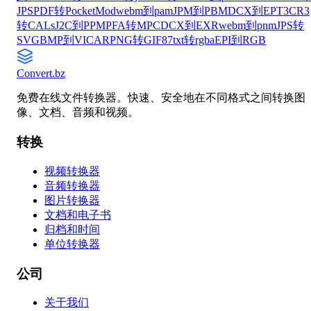
JPS
PDF转PocketMod
webm到pam
JPM到PBM
DCX到EPT3
CR3
转CALs
J2C到PPM
PFA转MPC
DCX到EXR
webm到pnm
JPS转
SVG
BMP到VICAR
PNG转GIF87
txt转rgba
EPI到RGB
Convert
.bz
免费在线文件转换器。快速、安全地在不同格式之间转换图
像、文档、音频和视频。
转换
视频转换器
音频转换器
图片转换器
文档和电子书
归档和时间
单位转换器
公司
关于我们