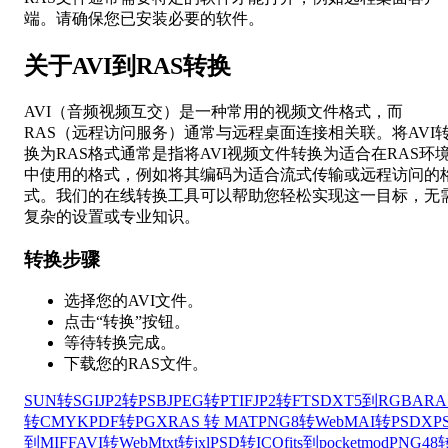
端。请确保您已安装必要的软件。
关于AVI到RAS转换
AVI（音频视频互交）是一种常用的视频文件格式，而
RAS（远程访问服务）通常与远程桌面连接相关联。将AVI
换为RAS格式通常是指将AVI视频文件转换为适合在RAS环
中使用的格式，例如将其编码为适合流式传输或远程访问的
式。我们的在线转换工具可以帮助您轻松实现这一目标，无
复杂的设置或专业知识。
转换步骤
选择您的AVI文件。
点击“转换”按钮。
等待转换完成。
下载您的RAS文件。
SUN转SGI
JP2转PSB
JPEG转PTIF
JP2转FTS
DXT5到RGBA
RA
转CMYK
PDF转PGX
RAS 转 MAT
PNG8转WebM
AI转PSD
XP
到MIFF
AVI转WebM
txt转jxl
PSD转ICO
fits到pocketmod
PNG48