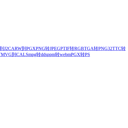
到J2C
ARW到PGX
PNG转JPEG
PTIF转RGB
TGA转PNG32
TTC转
T
MVG到CALS
mpg转dds
ppm转webm
PGX转PS