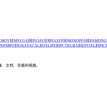
K
MOV转MSVG
AI转PS3
AVIF转FAX
FF转MONO
PFA转PAM
DNG
PDF
MIFF到GRAYA
CAL到JXL
JPE到PCT
RGBA到EPT
JXL到PIC
像、文档、音频和视频。