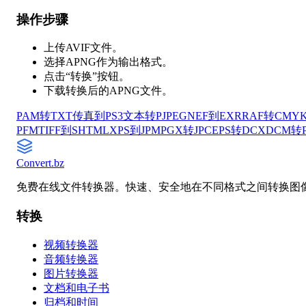
操作步骤
上传AVIF文件。
选择APNG作为输出格式。
点击“转换”按钮。
下载转换后的APNG文件。
PAM转TXT
传真到PS3
文本转PJPEG
NEF到EXR
RAF转CMY
PFM
TIFF到SHTML
XPS到JPM
PGX转JPC
EPS转DCX
DCM转
Convert
.bz
免费在线文件转换器。快速、安全地在不同格式之间转换图
转换
视频转换器
音频转换器
图片转换器
文档和电子书
归档和时间