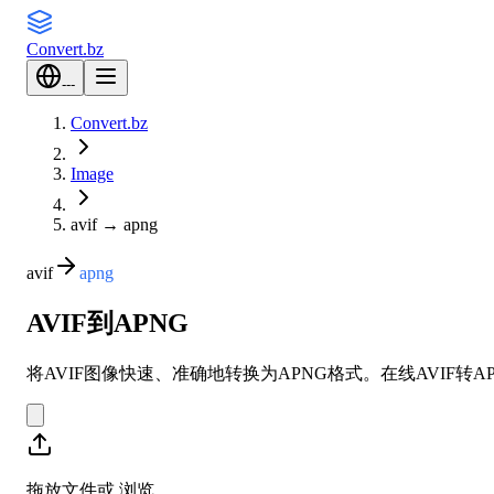
Convert
.bz
---
Convert.bz
Image
avif
→
apng
avif
apng
AVIF到APNG
将AVIF图像快速、准确地转换为APNG格式。在线AVIF转
拖放文件或
浏览