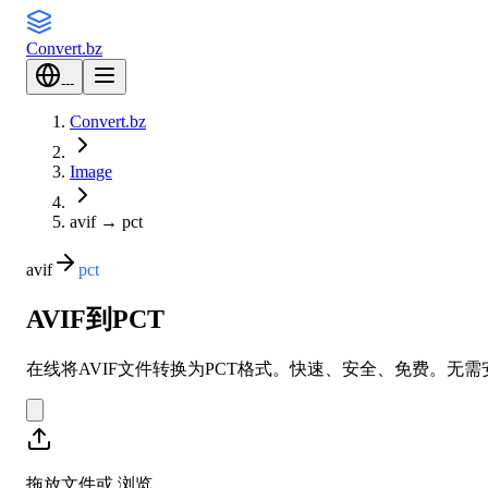
Convert
.bz
---
Convert.bz
Image
avif
→
pct
avif
pct
AVIF到PCT
在线将AVIF文件转换为PCT格式。快速、安全、免费。无
拖放文件或
浏览