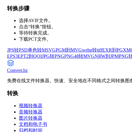
转换步骤
选择AVIF文件。
点击“转换”按钮。
等待转换完成。
下载PCT文件。
JPS转PSD
单色转MSVG
PGM到MVG
webp转tiff
EXR到PGX
M
EPS3
EPT2到QOI
JPG转PNG
PNG48转MVG
NRW到JPM
PNG
Convert
.bz
免费在线文件转换器。快速、安全地在不同格式之间转换图
转换
视频转换器
音频转换器
图片转换器
文档和电子书
归档和时间