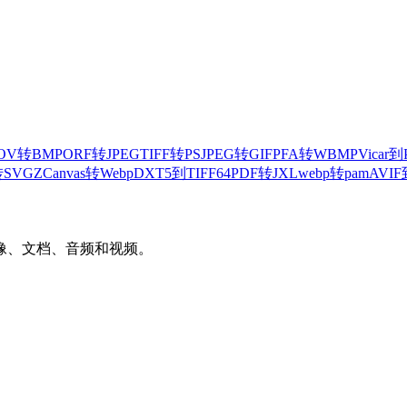
OV转BMP
ORF转JPEG
TIFF转PS
JPEG转GIF
PFA转WBMP
Vicar
转SVGZ
Canvas转Webp
DXT5到TIFF64
PDF转JXL
webp转pam
AVIF
像、文档、音频和视频。