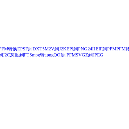
到PFM转换
EPSF到DXT5
M2V到J2K
EPI到PNG24
HEIF到PPM
PFM
到J2C
灰度到FTS
mpg转apng
QOI到PFM
SVGZ到JPEG