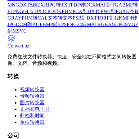
MNG
DXT5到EXR
JPG转TXT
PDF转DCX
MAP到TGA
BMP转
FF
PNG64 to DXT5
PDF转PHM
PCX到DXT5
RW2到PGX
EPSI
GRAY
PHM转CAL
文本转文本
PSB到DXT1
ORF到J2K
MP4转
JPG
DCM到PTIF
BMP转EPS
PNG24转MAT
RGBA转JPG
SVGZ
到MSVG
Convert
.bz
免费在线文件转换器。快速、安全地在不同格式之间转换图
像、文档、音频和视频。
转换
视频转换器
音频转换器
图片转换器
文档和电子书
归档和时间
单位转换器
公司